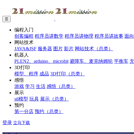
☰
编程入门
创客编程
程序员讲数学
程序员讲物理
程序员讲故事
面向
网站技术
JAVA&JSF
服务器
图片
影片
网站技术（总类）
机器人
PLEN2、arduino、microbit
避障车、麦克纳姆轮
平衡车
3D打印
模型、程序
成品
3D打印（总类）
感悟
游戏
学习
生活
感悟（总类）
展示
stl模型
玩具
展示（总类）
预约
第一分店
预约（总类）
登录
立马下载