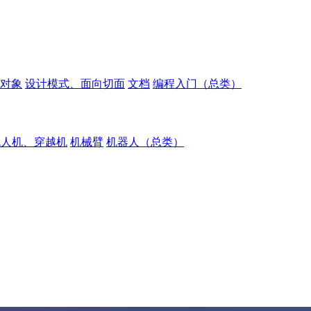
对象
设计模式、面向切面
文档
编程入门（总类）
无人机、穿越机
机械臂
机器人（总类）