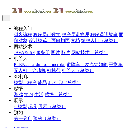
☰
编程入门
创客编程
程序员讲数学
程序员讲物理
程序员讲故事
面
向对象
设计模式、面向切面
文档
编程入门（总类）
网站技术
JAVA&JSF
服务器
图片
影片
网站技术（总类）
机器人
PLEN2、arduino、microbit
避障车、麦克纳姆轮
平衡车
无人机、穿越机
机械臂
机器人（总类）
3D打印
模型、程序
成品
3D打印（总类）
感悟
游戏
学习
生活
感悟（总类）
展示
stl模型
玩具
展示（总类）
预约
第一分店
预约（总类）