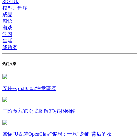
3D打印
模型、程序
成品
感悟
游戏
学习
生活
线路图
热门文章
安装esp-idf6.0.2注意事项
三阶魔方3D公式图解2D拓扑图解
警惕“U盘装OpenClaw”骗局：一只“龙虾”背后的收