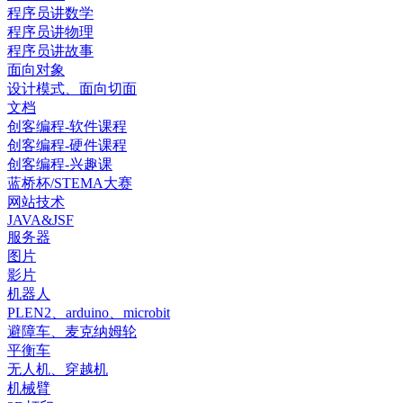
程序员讲数学
程序员讲物理
程序员讲故事
面向对象
设计模式、面向切面
文档
创客编程-软件课程
创客编程-硬件课程
创客编程-兴趣课
蓝桥杯/STEMA大赛
网站技术
JAVA&JSF
服务器
图片
影片
机器人
PLEN2、arduino、microbit
避障车、麦克纳姆轮
平衡车
无人机、穿越机
机械臂