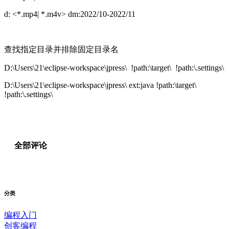
d: <*.mp4| *.m4v> dm:2022/10-2022/11
查找指定目录并排除固定目录名
D:\Users\21\eclipse-workspace\jpress\ !path:\target\ !path:\.settings\
D:\Users\21\eclipse-workspace\jpress\ ext:java !path:\target\
!path:\.settings\
全部评论
分类
编程入门
创客编程