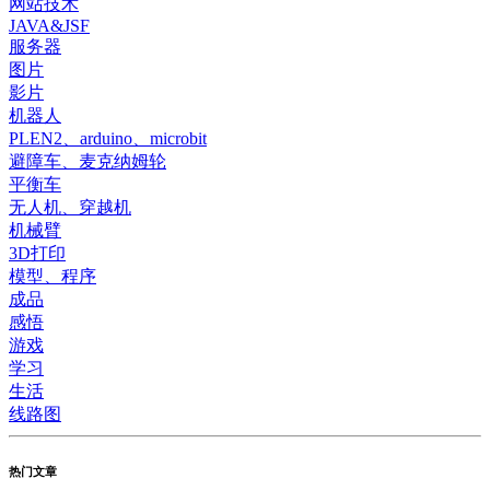
网站技术
JAVA&JSF
服务器
图片
影片
机器人
PLEN2、arduino、microbit
避障车、麦克纳姆轮
平衡车
无人机、穿越机
机械臂
3D打印
模型、程序
成品
感悟
游戏
学习
生活
线路图
热门文章