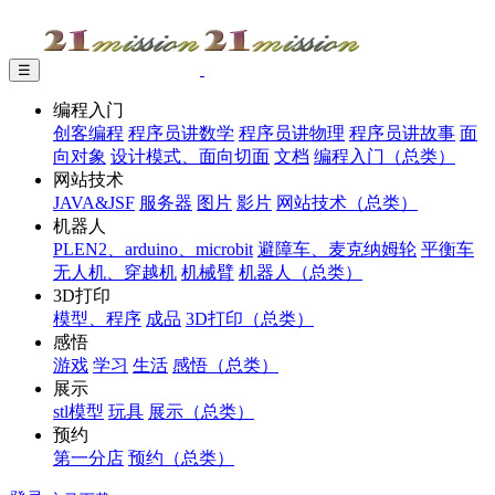
☰
编程入门
创客编程
程序员讲数学
程序员讲物理
程序员讲故事
面
向对象
设计模式、面向切面
文档
编程入门（总类）
网站技术
JAVA&JSF
服务器
图片
影片
网站技术（总类）
机器人
PLEN2、arduino、microbit
避障车、麦克纳姆轮
平衡车
无人机、穿越机
机械臂
机器人（总类）
3D打印
模型、程序
成品
3D打印（总类）
感悟
游戏
学习
生活
感悟（总类）
展示
stl模型
玩具
展示（总类）
预约
第一分店
预约（总类）