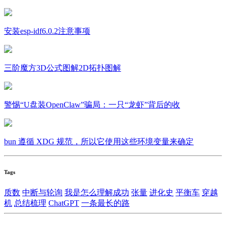
安装esp-idf6.0.2注意事项
三阶魔方3D公式图解2D拓扑图解
警惕“U盘装OpenClaw”骗局：一只“龙虾”背后的收
bun 遵循 XDG 规范，所以它使用这些环境变量来确定
Tags
质数
中断与轮询
我是怎么理解成功
张量
进化史
平衡车
穿越
机
总结梳理
ChatGPT
一条最长的路