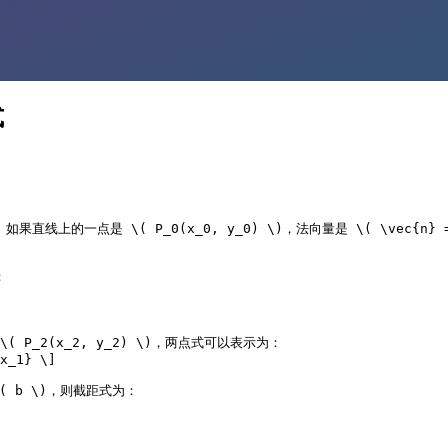
式
上的一点是 \( P_0(x_0, y_0) \)，法向量是 \( \vec{n} =


\( P_2(x_2, y_2) \)，两点式可以表示为：

x_1} \]

( b \)，则截距式为：
