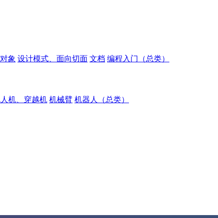
对象
设计模式、面向切面
文档
编程入门（总类）
无人机、穿越机
机械臂
机器人（总类）