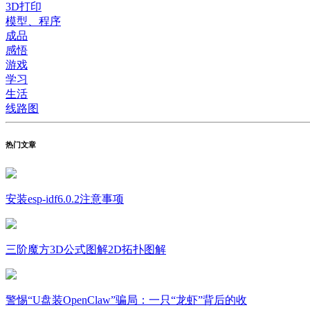
3D打印
模型、程序
成品
感悟
游戏
学习
生活
线路图
热门文章
安装esp-idf6.0.2注意事项
三阶魔方3D公式图解2D拓扑图解
警惕“U盘装OpenClaw”骗局：一只“龙虾”背后的收