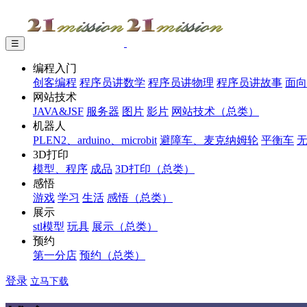
☰
编程入门
创客编程
程序员讲数学
程序员讲物理
程序员讲故事
面向
网站技术
JAVA&JSF
服务器
图片
影片
网站技术（总类）
机器人
PLEN2、arduino、microbit
避障车、麦克纳姆轮
平衡车
3D打印
模型、程序
成品
3D打印（总类）
感悟
游戏
学习
生活
感悟（总类）
展示
stl模型
玩具
展示（总类）
预约
第一分店
预约（总类）
登录
立马下载