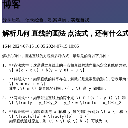
博客
分享历程，记录经验，积累点滴，实现自我...
解析几何 直线的画法 点法式，还有什么
1644
2024-07-15 10:05
2024-07-15 10:05
解析几何中，描述直线的方程有多种方式，最常见的有以下几种：

1. **点法式**：这是通过直线上的一点和直线的法向量来定义直线的方程。如果直线
   \[ a(x - x_0) + b(y - y_0) = 0 \]

2. **斜截式**：如果直线的斜率存在，斜截式是最常见的形式，它表示为：
   \[ y = mx + c \]

   其中，\( m \) 是直线的斜率，\( c \) 是 y 轴截距。

3. **两点式**：如果知道直线上的两个点 \( P_1(x_1, y_1) \) 和 
   \[ \frac{y - y_1}{y_2 - y_1} = \frac{x - x_1}{x_2 - 
4. **截距式**：如果直线与 x 轴和 y 轴的截距分别为 \( a \) 和 \
   \[ \frac{x}{a} + \frac{y}{b} = 1 \]

   如果直线通过原点，则 \( a \) 或 \( b \) 可以为 0。
