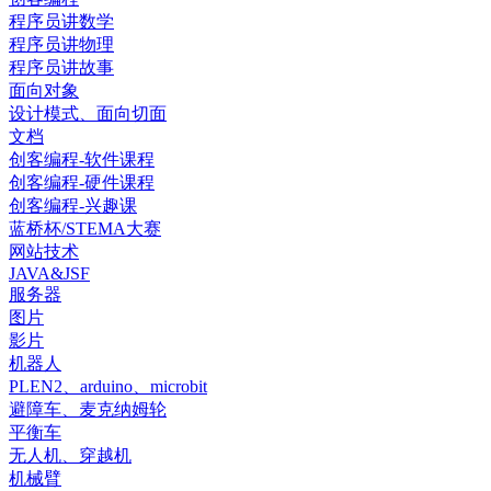
程序员讲数学
程序员讲物理
程序员讲故事
面向对象
设计模式、面向切面
文档
创客编程-软件课程
创客编程-硬件课程
创客编程-兴趣课
蓝桥杯/STEMA大赛
网站技术
JAVA&JSF
服务器
图片
影片
机器人
PLEN2、arduino、microbit
避障车、麦克纳姆轮
平衡车
无人机、穿越机
机械臂