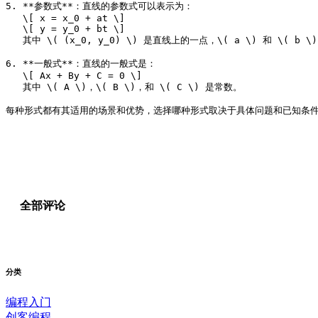
5. **参数式**：直线的参数式可以表示为：

   \[ x = x_0 + at \]

   \[ y = y_0 + bt \]

   其中 \( (x_0, y_0) \) 是直线上的一点，\( a \) 和 \( b
6. **一般式**：直线的一般式是：

   \[ Ax + By + C = 0 \]

   其中 \( A \)，\( B \)，和 \( C \) 是常数。

全部评论
分类
编程入门
创客编程