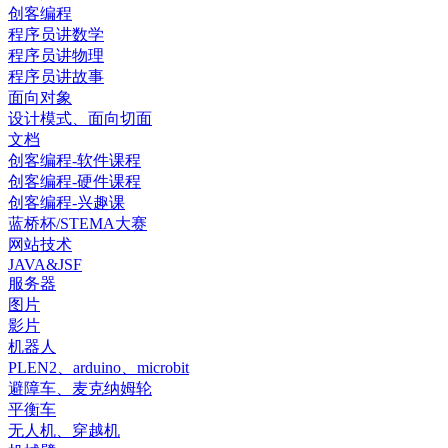
创客编程
程序员讲数学
程序员讲物理
程序员讲故事
面向对象
设计模式、面向切面
文档
创客编程-软件课程
创客编程-硬件课程
创客编程-兴趣课
蓝桥杯/STEMA大赛
网站技术
JAVA&JSF
服务器
图片
影片
机器人
PLEN2、arduino、microbit
避障车、麦克纳姆轮
平衡车
无人机、穿越机