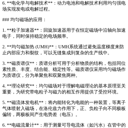
6. **电化学与电解技术**：动力电池和电解技术利用均匀强电
场实现发电或电解过程。
### 均匀磁场的应用：
1. **粒子加速器**：回旋加速器用于在恒定磁场中沿轴向加速
电子，同时保持稳定的电场频率。
2. **均匀磁加热 (UMH)**：UMH系统通过避免温度梯度来防
止内部应力和裂纹，可以无缝集成到复杂的生产线中。
3. **磁质谱仪**：质谱分析可用于分析物质的结构，包括同位
素性质、丰度、结合能、稳定性等。磁质谱仪采用均匀磁场作
为质谱仪，分为单聚焦和双聚焦两种。
4. **理论研究**：均匀磁场对于理解电磁理论的基本原理至关
重要，为研究带电粒子与磁力的相互作用提供了受控环境。
5. **磁流体发电机**：将内能转化为电能的一种装置，等离子
气体喷射入磁场，在洛伦兹力作用下，正、负粒子向不同极板
偏转，两极板间产生电势差（电压）。
6. **电磁流量计**：用于测量可导电流体（如污水）在管中的