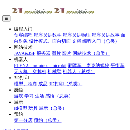
☰
编程入门
创客编程
程序员讲数学
程序员讲物理
程序员讲故事
面
向对象
设计模式、面向切面
文档
编程入门（总类）
网站技术
JAVA&JSF
服务器
图片
影片
网站技术（总类）
机器人
PLEN2、arduino、microbit
避障车、麦克纳姆轮
平衡车
无人机、穿越机
机械臂
机器人（总类）
3D打印
模型、程序
成品
3D打印（总类）
感悟
游戏
学习
生活
感悟（总类）
展示
stl模型
玩具
展示（总类）
预约
第一分店
预约（总类）