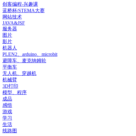
创客编程-兴趣课
蓝桥杯/STEMA大赛
网站技术
JAVA&JSF
服务器
图片
影片
机器人
PLEN2、arduino、microbit
避障车、麦克纳姆轮
平衡车
无人机、穿越机
机械臂
3D打印
模型、程序
成品
感悟
游戏
学习
生活
线路图