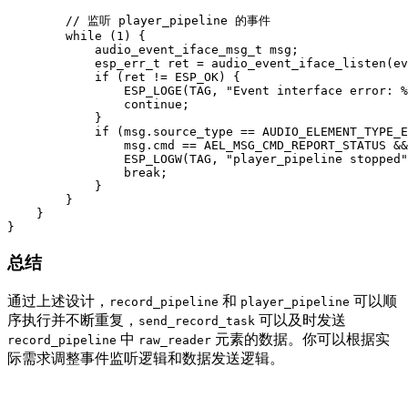
        // 监听 player_pipeline 的事件

        while (1) {

            audio_event_iface_msg_t msg;

            esp_err_t ret = audio_event_iface_listen(ev
            if (ret != ESP_OK) {

                ESP_LOGE(TAG, "Event interface error: %
                continue;

            }

            if (msg.source_type == AUDIO_ELEMENT_TYPE_E
                msg.cmd == AEL_MSG_CMD_REPORT_STATUS &&
                ESP_LOGW(TAG, "player_pipeline stopped"
                break;

            }

        }

    }

}
总结
通过上述设计，
和
可以顺
record_pipeline
player_pipeline
序执行并不断重复，
可以及时发送
send_record_task
中
元素的数据。你可以根据实
record_pipeline
raw_reader
际需求调整事件监听逻辑和数据发送逻辑。