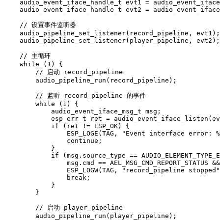
    audio_event_iface_handle_t evt1 = audio_event_iface
    audio_event_iface_handle_t evt2 = audio_event_iface
    // 设置事件监听器

    audio_pipeline_set_listener(record_pipeline, evt1);

    audio_pipeline_set_listener(player_pipeline, evt2);

    // 主循环

    while (1) {

        // 启动 record_pipeline

        audio_pipeline_run(record_pipeline);

        // 监听 record_pipeline 的事件

        while (1) {

            audio_event_iface_msg_t msg;

            esp_err_t ret = audio_event_iface_listen(ev
            if (ret != ESP_OK) {

                ESP_LOGE(TAG, "Event interface error: %
                continue;

            }

            if (msg.source_type == AUDIO_ELEMENT_TYPE_E
                msg.cmd == AEL_MSG_CMD_REPORT_STATUS &&
                ESP_LOGW(TAG, "record_pipeline stopped"
                break;

            }

        }

        // 启动 player_pipeline

        audio_pipeline_run(player_pipeline);
