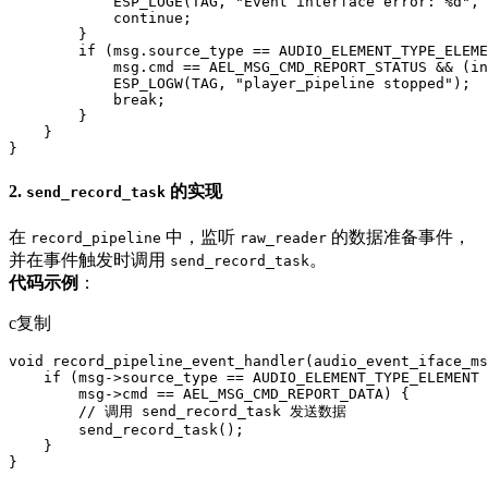
            ESP_LOGE(TAG, "Event interface error: %d", 
            continue;

        }

        if (msg.source_type == AUDIO_ELEMENT_TYPE_ELEME
            msg.cmd == AEL_MSG_CMD_REPORT_STATUS && (in
            ESP_LOGW(TAG, "player_pipeline stopped");

            break;

        }

    }

}
2.
的实现
send_record_task
在
中，监听
的数据准备事件，
record_pipeline
raw_reader
并在事件触发时调用
。
send_record_task
代码示例
：
c复制
void record_pipeline_event_handler(audio_event_iface_ms
    if (msg->source_type == AUDIO_ELEMENT_TYPE_ELEMENT 
        msg->cmd == AEL_MSG_CMD_REPORT_DATA) {

        // 调用 send_record_task 发送数据

        send_record_task();

    }

}
