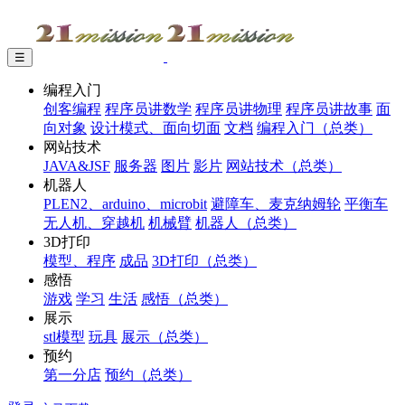
☰
编程入门
创客编程
程序员讲数学
程序员讲物理
程序员讲故事
面
向对象
设计模式、面向切面
文档
编程入门（总类）
网站技术
JAVA&JSF
服务器
图片
影片
网站技术（总类）
机器人
PLEN2、arduino、microbit
避障车、麦克纳姆轮
平衡车
无人机、穿越机
机械臂
机器人（总类）
3D打印
模型、程序
成品
3D打印（总类）
感悟
游戏
学习
生活
感悟（总类）
展示
stl模型
玩具
展示（总类）
预约
第一分店
预约（总类）