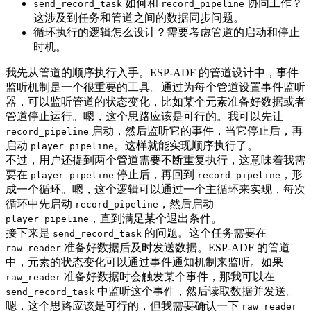
如何和
协同工作？
send_record_task
record_pipeline
这涉及到任务和管道之间的数据同步问题。
循环执行的逻辑怎么设计？需要考虑管道的启动和停止
时机。
我先从管道的顺序执行入手。ESP-ADF 的管道设计中，事件
监听机制是一个很重要的工具。通过为每个管道设置事件监听
器，可以监听管道的状态变化，比如某个元素准备好数据或者
管道停止运行。嗯，这个思路应该是可行的。我可以先让
启动，然后监听它的事件，当它停止后，再
record_pipeline
启动
。这样就能实现顺序执行了。
player_pipeline
不过，用户还提到两个管道需要不断重复执行，这意味着我需
要在
停止后，再回到
，形
player_pipeline
record_pipeline
成一个循环。嗯，这个逻辑可以通过一个主循环来实现，每次
循环中先启动
，然后启动
record_pipeline
，直到满足某个退出条件。
player_pipeline
接下来是
的问题。这个任务需要在
send_record_task
准备好数据后及时发送数据。ESP-ADF 的管道
raw_reader
中，元素的状态变化可以通过事件通知机制来监听。如果
准备好数据时会触发某个事件，那我可以在
raw_reader
中监听这个事件，然后读取数据并发送。
send_record_task
嗯，这个思路应该是可行的，但我需要确认一下
raw_reader