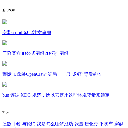
热门文章
安装esp-idf6.0.2注意事项
三阶魔方3D公式图解2D拓扑图解
警惕“U盘装OpenClaw”骗局：一只“龙虾”背后的收
bun 遵循 XDG 规范，所以它使用这些环境变量来确定
Tags
质数
中断与轮询
我是怎么理解成功
张量
进化史
平衡车
穿越