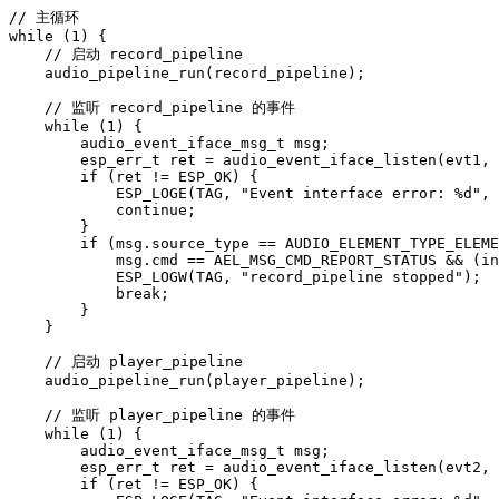
// 主循环

while (1) {

    // 启动 record_pipeline

    audio_pipeline_run(record_pipeline);

    // 监听 record_pipeline 的事件

    while (1) {

        audio_event_iface_msg_t msg;

        esp_err_t ret = audio_event_iface_listen(evt1, 
        if (ret != ESP_OK) {

            ESP_LOGE(TAG, "Event interface error: %d", 
            continue;

        }

        if (msg.source_type == AUDIO_ELEMENT_TYPE_ELEME
            msg.cmd == AEL_MSG_CMD_REPORT_STATUS && (in
            ESP_LOGW(TAG, "record_pipeline stopped");

            break;

        }

    }

    // 启动 player_pipeline

    audio_pipeline_run(player_pipeline);

    // 监听 player_pipeline 的事件

    while (1) {

        audio_event_iface_msg_t msg;

        esp_err_t ret = audio_event_iface_listen(evt2, 
        if (ret != ESP_OK) {
