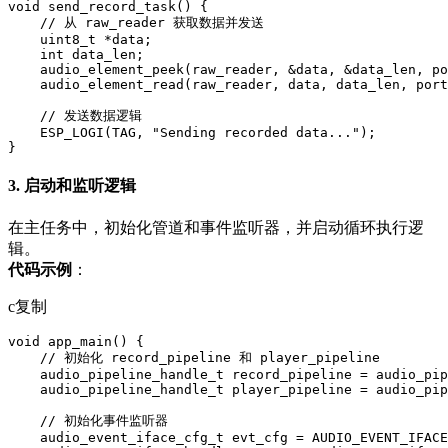
void send_record_task() {

    // 从 raw_reader 获取数据并发送

    uint8_t *data;

    int data_len;

    audio_element_peek(raw_reader, &data, &data_len, po
    audio_element_read(raw_reader, data, data_len, port
    // 发送数据逻辑

    ESP_LOGI(TAG, "Sending recorded data...");

}
3. 启动和监听逻辑
在主任务中，初始化管道和事件监听器，并启动循环执行逻
辑。
代码示例
：
c复制
void app_main() {

    // 初始化 record_pipeline 和 player_pipeline

    audio_pipeline_handle_t record_pipeline = audio_pip
    audio_pipeline_handle_t player_pipeline = audio_pip
    // 初始化事件监听器

    audio_event_iface_cfg_t evt_cfg = AUDIO_EVENT_IFACE