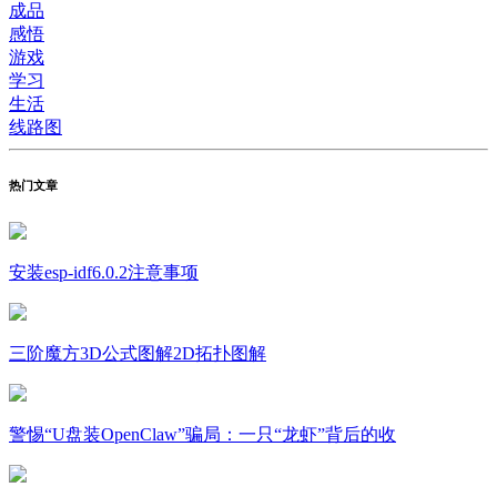
成品
感悟
游戏
学习
生活
线路图
热门文章
安装esp-idf6.0.2注意事项
三阶魔方3D公式图解2D拓扑图解
警惕“U盘装OpenClaw”骗局：一只“龙虾”背后的收