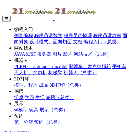
☰
编程入门
创客编程
程序员讲数学
程序员讲物理
程序员讲故事
面
向对象
设计模式、面向切面
文档
编程入门（总类）
网站技术
JAVA&JSF
服务器
图片
影片
网站技术（总类）
机器人
PLEN2、arduino、microbit
避障车、麦克纳姆轮
平衡车
无人机、穿越机
机械臂
机器人（总类）
3D打印
模型、程序
成品
3D打印（总类）
感悟
游戏
学习
生活
感悟（总类）
展示
stl模型
玩具
展示（总类）
预约
第一分店
预约（总类）