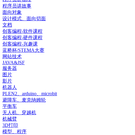
程序员讲故事
面向对象
设计模式、面向切面
文档
创客编程-软件课程
创客编程-硬件课程
创客编程-兴趣课
蓝桥杯/STEMA大赛
网站技术
JAVA&JSF
服务器
图片
影片
机器人
PLEN2、arduino、microbit
避障车、麦克纳姆轮
平衡车
无人机、穿越机
机械臂
3D打印
模型、程序