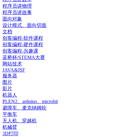
程序员讲物理
程序员讲故事
面向对象
设计模式、面向切面
文档
创客编程-软件课程
创客编程-硬件课程
创客编程-兴趣课
蓝桥杯/STEMA大赛
网站技术
JAVA&JSF
服务器
图片
影片
机器人
PLEN2、arduino、microbit
避障车、麦克纳姆轮
平衡车
无人机、穿越机
机械臂
3D打印