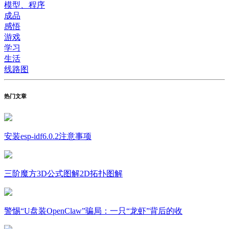
模型、程序
成品
感悟
游戏
学习
生活
线路图
热门文章
安装esp-idf6.0.2注意事项
三阶魔方3D公式图解2D拓扑图解
警惕“U盘装OpenClaw”骗局：一只“龙虾”背后的收