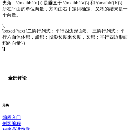
夹角，\(\mathbf{n}\) 是垂直于 \(\mathbf{a}\) 和 \(\mathbf{b}\)
所在平面的单位向量，方向由右手定则确定。叉积的结果是一
个向量。
\[
\boxed{\text{二阶行列式：平行四边形面积，三阶行列式：平
行六面体体积，点积：投影长度乘长度，叉积：平行四边形面
积的向量}}
\]
全部评论
分类
编程入门
创客编程
程序员讲数学