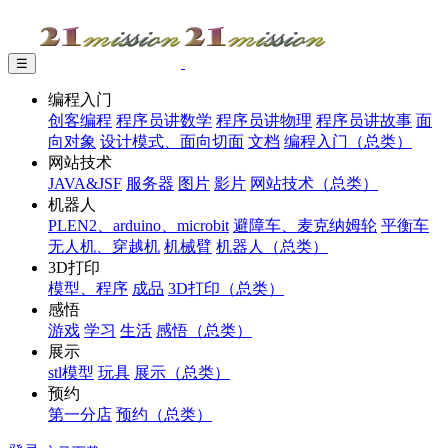
☰
编程入门
创客编程
程序员讲数学
程序员讲物理
程序员讲故事
面
向对象
设计模式、面向切面
文档
编程入门（总类）
网站技术
JAVA&JSF
服务器
图片
影片
网站技术（总类）
机器人
PLEN2、arduino、microbit
避障车、麦克纳姆轮
平衡车
无人机、穿越机
机械臂
机器人（总类）
3D打印
模型、程序
成品
3D打印（总类）
感悟
游戏
学习
生活
感悟（总类）
展示
stl模型
玩具
展示（总类）
预约
第一分店
预约（总类）