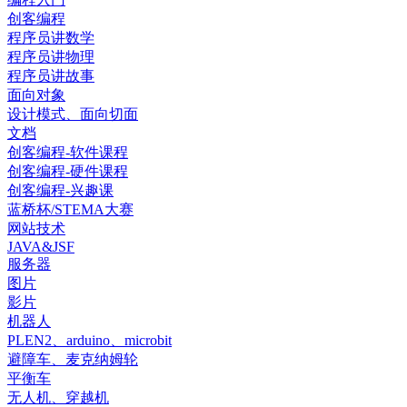
创客编程
程序员讲数学
程序员讲物理
程序员讲故事
面向对象
设计模式、面向切面
文档
创客编程-软件课程
创客编程-硬件课程
创客编程-兴趣课
蓝桥杯/STEMA大赛
网站技术
JAVA&JSF
服务器
图片
影片
机器人
PLEN2、arduino、microbit
避障车、麦克纳姆轮
平衡车
无人机、穿越机