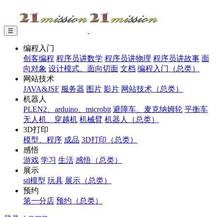
☰
编程入门
创客编程
程序员讲数学
程序员讲物理
程序员讲故事
面
向对象
设计模式、面向切面
文档
编程入门（总类）
网站技术
JAVA&JSF
服务器
图片
影片
网站技术（总类）
机器人
PLEN2、arduino、microbit
避障车、麦克纳姆轮
平衡车
无人机、穿越机
机械臂
机器人（总类）
3D打印
模型、程序
成品
3D打印（总类）
感悟
游戏
学习
生活
感悟（总类）
展示
stl模型
玩具
展示（总类）
预约
第一分店
预约（总类）