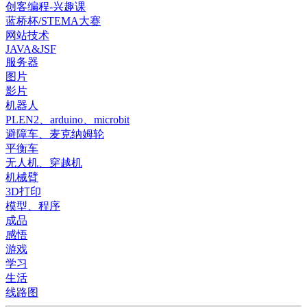
创客编程-兴趣课
蓝桥杯/STEMA大赛
网站技术
JAVA&JSF
服务器
图片
影片
机器人
PLEN2、arduino、microbit
避障车、麦克纳姆轮
平衡车
无人机、穿越机
机械臂
3D打印
模型、程序
成品
感悟
游戏
学习
生活
线路图