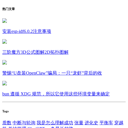
热门文章
安装esp-idf6.0.2注意事项
三阶魔方3D公式图解2D拓扑图解
警惕“U盘装OpenClaw”骗局：一只“龙虾”背后的收
bun 遵循 XDG 规范，所以它使用这些环境变量来确定
Tags
质数
中断与轮询
我是怎么理解成功
张量
进化史
平衡车
穿越