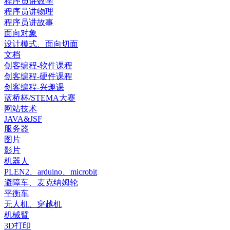
程序员讲数学
程序员讲物理
程序员讲故事
面向对象
设计模式、面向切面
文档
创客编程-软件课程
创客编程-硬件课程
创客编程-兴趣课
蓝桥杯/STEMA大赛
网站技术
JAVA&JSF
服务器
图片
影片
机器人
PLEN2、arduino、microbit
避障车、麦克纳姆轮
平衡车
无人机、穿越机
机械臂
3D打印