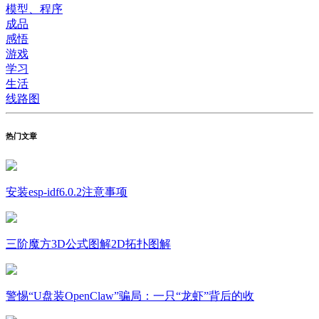
模型、程序
成品
感悟
游戏
学习
生活
线路图
热门文章
安装esp-idf6.0.2注意事项
三阶魔方3D公式图解2D拓扑图解
警惕“U盘装OpenClaw”骗局：一只“龙虾”背后的收