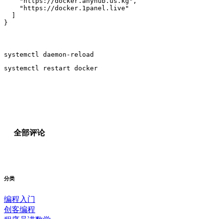
    "https://docker.anyhub.us.kg",

    "https://docker.1panel.live"

  ]

}
systemctl daemon-reload
systemctl restart docker
全部评论
分类
编程入门
创客编程