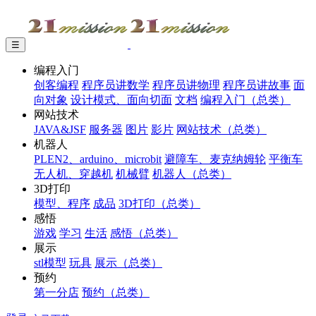
☰
编程入门
创客编程
程序员讲数学
程序员讲物理
程序员讲故事
面
向对象
设计模式、面向切面
文档
编程入门（总类）
网站技术
JAVA&JSF
服务器
图片
影片
网站技术（总类）
机器人
PLEN2、arduino、microbit
避障车、麦克纳姆轮
平衡车
无人机、穿越机
机械臂
机器人（总类）
3D打印
模型、程序
成品
3D打印（总类）
感悟
游戏
学习
生活
感悟（总类）
展示
stl模型
玩具
展示（总类）
预约
第一分店
预约（总类）