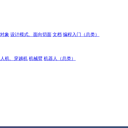
对象
设计模式、面向切面
文档
编程入门（总类）
无人机、穿越机
机械臂
机器人（总类）