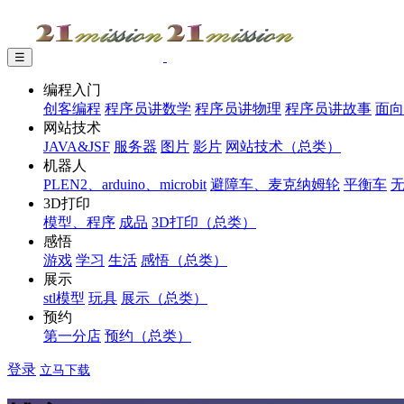
☰
编程入门
创客编程
程序员讲数学
程序员讲物理
程序员讲故事
面向
网站技术
JAVA&JSF
服务器
图片
影片
网站技术（总类）
机器人
PLEN2、arduino、microbit
避障车、麦克纳姆轮
平衡车
3D打印
模型、程序
成品
3D打印（总类）
感悟
游戏
学习
生活
感悟（总类）
展示
stl模型
玩具
展示（总类）
预约
第一分店
预约（总类）
登录
立马下载