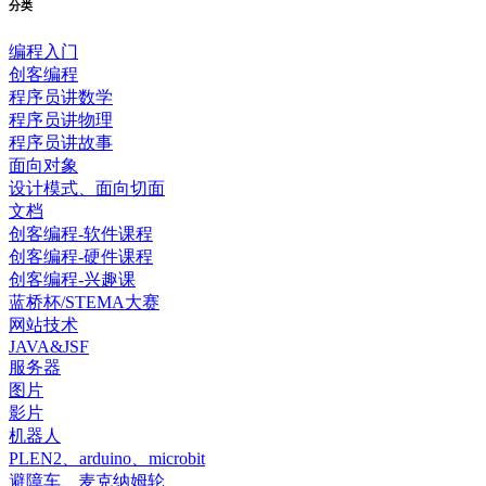
分类
编程入门
创客编程
程序员讲数学
程序员讲物理
程序员讲故事
面向对象
设计模式、面向切面
文档
创客编程-软件课程
创客编程-硬件课程
创客编程-兴趣课
蓝桥杯/STEMA大赛
网站技术
JAVA&JSF
服务器
图片
影片
机器人
PLEN2、arduino、microbit
避障车、麦克纳姆轮