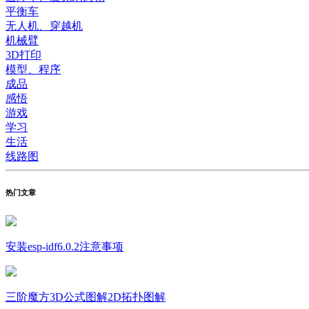
平衡车
无人机、穿越机
机械臂
3D打印
模型、程序
成品
感悟
游戏
学习
生活
线路图
热门文章
安装esp-idf6.0.2注意事项
三阶魔方3D公式图解2D拓扑图解