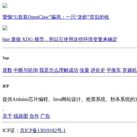
警惕“U盘装OpenClaw”骗局：一只“龙虾”背后的收
bun 遵循 XDG 规范，所以它使用这些环境变量来确定
Tags
质数
中断与轮询
我是怎么理解成功
张量
进化史
平衡车
穿越机
关于
提供Arduino芯片编程、Java网站设计、抢票系统、秒杀系统
·
关于
线路图
合作
广告
ICP证：
京ICP备13019182号-1