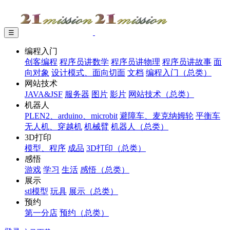
☰
编程入门
创客编程
程序员讲数学
程序员讲物理
程序员讲故事
面
向对象
设计模式、面向切面
文档
编程入门（总类）
网站技术
JAVA&JSF
服务器
图片
影片
网站技术（总类）
机器人
PLEN2、arduino、microbit
避障车、麦克纳姆轮
平衡车
无人机、穿越机
机械臂
机器人（总类）
3D打印
模型、程序
成品
3D打印（总类）
感悟
游戏
学习
生活
感悟（总类）
展示
stl模型
玩具
展示（总类）
预约
第一分店
预约（总类）