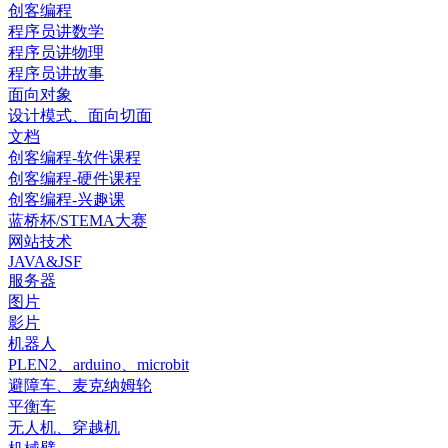
创客编程
程序员讲数学
程序员讲物理
程序员讲故事
面向对象
设计模式、面向切面
文档
创客编程-软件课程
创客编程-硬件课程
创客编程-兴趣课
蓝桥杯/STEMA大赛
网站技术
JAVA&JSF
服务器
图片
影片
机器人
PLEN2、arduino、microbit
避障车、麦克纳姆轮
平衡车
无人机、穿越机