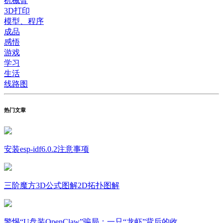
机械臂
3D打印
模型、程序
成品
感悟
游戏
学习
生活
线路图
热门文章
安装esp-idf6.0.2注意事项
三阶魔方3D公式图解2D拓扑图解
警惕“U盘装OpenClaw”骗局：一只“龙虾”背后的收