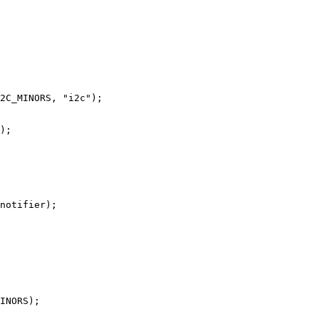
2C_MINORS, "i2c");

);

notifier);

INORS);
