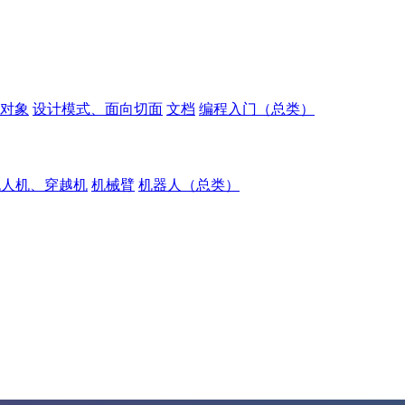
对象
设计模式、面向切面
文档
编程入门（总类）
无人机、穿越机
机械臂
机器人（总类）