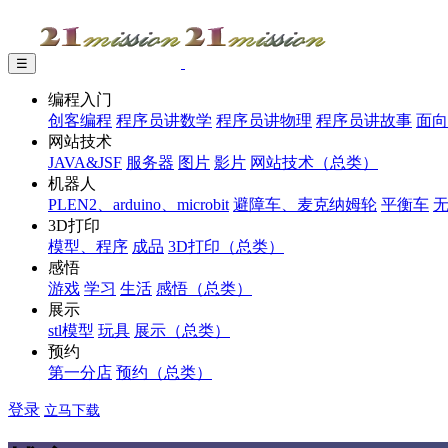
☰
编程入门
创客编程
程序员讲数学
程序员讲物理
程序员讲故事
面向
网站技术
JAVA&JSF
服务器
图片
影片
网站技术（总类）
机器人
PLEN2、arduino、microbit
避障车、麦克纳姆轮
平衡车
3D打印
模型、程序
成品
3D打印（总类）
感悟
游戏
学习
生活
感悟（总类）
展示
stl模型
玩具
展示（总类）
预约
第一分店
预约（总类）
登录
立马下载