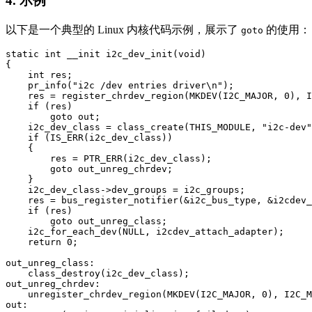
4.
示例
以下是一个典型的 Linux 内核代码示例，展示了
的使用：
goto
static int __init i2c_dev_init(void)

{

    int res;

    pr_info("i2c /dev entries driver\n");

    res = register_chrdev_region(MKDEV(I2C_MAJOR, 0), I
    if (res)

        goto out;

    i2c_dev_class = class_create(THIS_MODULE, "i2c-dev"
    if (IS_ERR(i2c_dev_class))

    {

        res = PTR_ERR(i2c_dev_class);

        goto out_unreg_chrdev;

    }

    i2c_dev_class->dev_groups = i2c_groups;

    res = bus_register_notifier(&i2c_bus_type, &i2cdev_
    if (res)

        goto out_unreg_class;

    i2c_for_each_dev(NULL, i2cdev_attach_adapter);

    return 0;

out_unreg_class:

    class_destroy(i2c_dev_class);

out_unreg_chrdev:

    unregister_chrdev_region(MKDEV(I2C_MAJOR, 0), I2C_M
out:
