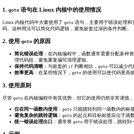
1.
语句在 Linux 内核中的使用情况
goto
Linux 内核代码中大量使用了
语句，主要用于错误处理和
goto
码。这种用法可以简化代码逻辑，避免嵌套过深的条件判断。
2.
使用
的原因
goto
简化错误处理
：在内核编程中，函数通常需要分配多种
理代码段，避免重复编写清理逻辑。
保持代码清晰
：与嵌套的
判断相比，
可以减少代
if
goto
效率更高
：在某些情况下，
的使用可以使代码更高
goto
3.
使用原则
尽管
在内核编程中有其优势，但它的使用仍然非常谨慎，
goto
仅在同一函数内使用
：
只能跳转到同一函数内的标
goto
避免复杂的跳转逻辑
：
的起点和目标标签应位于函
goto
统一错误处理出口
：通常将
用于错误处理，跳转到
goto