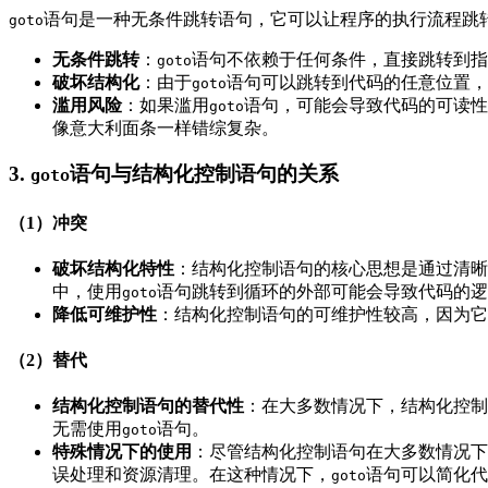
语句是一种无条件跳转语句，它可以让程序的执行流程跳
goto
无条件跳转
：
语句不依赖于任何条件，直接跳转到指
goto
破坏结构化
：由于
语句可以跳转到代码的任意位置，
goto
滥用风险
：如果滥用
语句，可能会导致代码的可读性
goto
像意大利面条一样错综复杂。
3.
语句与结构化控制语句的关系
goto
（1）冲突
破坏结构化特性
：结构化控制语句的核心思想是通过清晰
中，使用
语句跳转到循环的外部可能会导致代码的逻
goto
降低可维护性
：结构化控制语句的可维护性较高，因为它
（2）替代
结构化控制语句的替代性
：在大多数情况下，结构化控制
无需使用
语句。
goto
特殊情况下的使用
：尽管结构化控制语句在大多数情况下
误处理和资源清理。在这种情况下，
语句可以简化代
goto