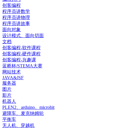
创客编程
程序员讲数学
程序员讲物理
程序员讲故事
面向对象
设计模式、面向切面
文档
创客编程-软件课程
创客编程-硬件课程
创客编程-兴趣课
蓝桥杯/STEMA大赛
网站技术
JAVA&JSF
服务器
图片
影片
机器人
PLEN2、arduino、microbit
避障车、麦克纳姆轮
平衡车
无人机、穿越机