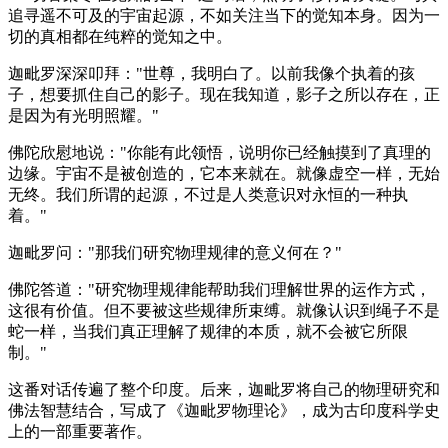
追寻遥不可及的宇宙起源，不如关注当下的觉知本身。因为一
切的真相都在纯粹的觉知之中。
迦毗罗深深叩拜："世尊，我明白了。以前我像个执着的孩
子，想要抓住自己的影子。现在我知道，影子之所以存在，正
是因为有光明照耀。"
佛陀欣慰地说："你能有此领悟，说明你已经触摸到了真理的
边缘。宇宙不是被创造的，它本来就在。就像虚空一样，无始
无终。我们所谓的起源，不过是人类意识对永恒的一种执
着。"
迦毗罗问："那我们研究物理规律的意义何在？"
佛陀答道："研究物理规律能帮助我们理解世界的运作方式，
这很有价值。但不要被这些规律所束缚。就像认识到绳子不是
蛇一样，当我们真正理解了规律的本质，就不会被它所限
制。"
这番对话传遍了整个印度。后来，迦毗罗将自己的物理研究和
佛法智慧结合，写成了《迦毗罗物理论》，成为古印度科学史
上的一部重要著作。