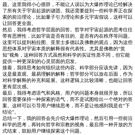
题。这里我得小心措辞，不能让人误以为大爆炸理论已经解决
了所有关于宇宙起源的谜团。我还需要提到一些科学界正在探
索的前沿理论，比如量子引力理论和多元宇宙假说，这样可以
让回答更全面。
然后，我得考虑哲学层面的回答。哲学对宇宙起源的思考往往
带有思辨性，比如宇宙是否有目的、是否有内在秩序等问题。
这里可以提到柏拉图、亚里士多德以及佛教的观点，因为这些
思想体系对宇宙本质的解释很有代表性。尤其是佛教的“觉
知”视角，这种回答方式虽然和科学的实证性质不同，但它能
提供一种更深刻的心灵层面的启发。
接着，我得思考如何组织这些内容。科学部分应该先讲，因为
这是最直观、最易理解的解释；哲学部分可以放在后面，作为
对科学解释的补充和延展。这样逻辑上比较清晰，也能让回答
更有层次感。
最后，我得考虑语气和风格。用户的问题本身就很开放，所以
回答需要保持一种探索的语气，而不是试图给出一个绝对的答
案。这样可以引导用户继续思考，而不是让他感到我是在“下
结论”。
总结一下，我的回答会先介绍大爆炸理论，然后引用一些前沿
科学的思考，再转向哲学和宗教的视角，最后用一种开放的方
式结束，鼓励用户继续探索这个问题。