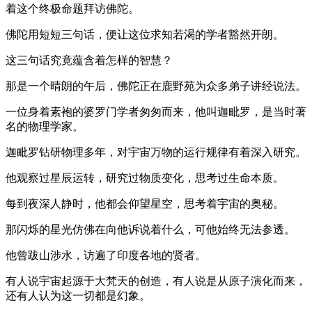
着这个终极命题拜访佛陀。
佛陀用短短三句话，便让这位求知若渴的学者豁然开朗。
这三句话究竟蕴含着怎样的智慧？
那是一个晴朗的午后，佛陀正在鹿野苑为众多弟子讲经说法。
一位身着素袍的婆罗门学者匆匆而来，他叫迦毗罗，是当时著
名的物理学家。
迦毗罗钻研物理多年，对宇宙万物的运行规律有着深入研究。
他观察过星辰运转，研究过物质变化，思考过生命本质。
每到夜深人静时，他都会仰望星空，思考着宇宙的奥秘。
那闪烁的星光仿佛在向他诉说着什么，可他始终无法参透。
他曾跋山涉水，访遍了印度各地的贤者。
有人说宇宙起源于大梵天的创造，有人说是从原子演化而来，
还有人认为这一切都是幻象。