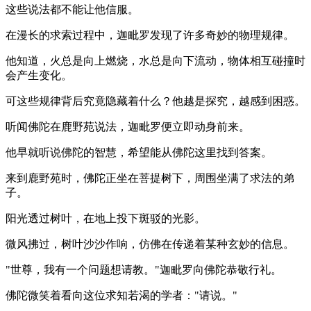
这些说法都不能让他信服。
在漫长的求索过程中，迦毗罗发现了许多奇妙的物理规律。
他知道，火总是向上燃烧，水总是向下流动，物体相互碰撞时
会产生变化。
可这些规律背后究竟隐藏着什么？他越是探究，越感到困惑。
听闻佛陀在鹿野苑说法，迦毗罗便立即动身前来。
他早就听说佛陀的智慧，希望能从佛陀这里找到答案。
来到鹿野苑时，佛陀正坐在菩提树下，周围坐满了求法的弟
子。
阳光透过树叶，在地上投下斑驳的光影。
微风拂过，树叶沙沙作响，仿佛在传递着某种玄妙的信息。
"世尊，我有一个问题想请教。"迦毗罗向佛陀恭敬行礼。
佛陀微笑着看向这位求知若渴的学者："请说。"