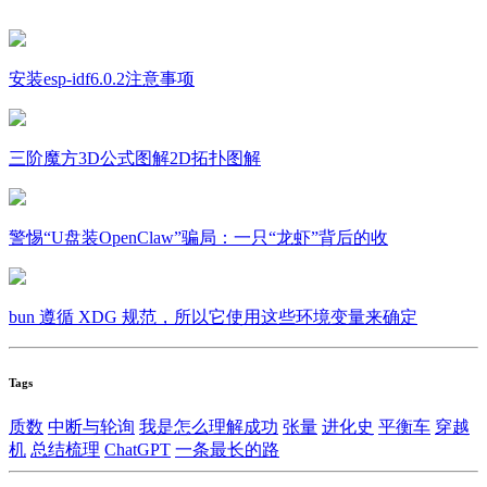
安装esp-idf6.0.2注意事项
三阶魔方3D公式图解2D拓扑图解
警惕“U盘装OpenClaw”骗局：一只“龙虾”背后的收
bun 遵循 XDG 规范，所以它使用这些环境变量来确定
Tags
质数
中断与轮询
我是怎么理解成功
张量
进化史
平衡车
穿越
机
总结梳理
ChatGPT
一条最长的路