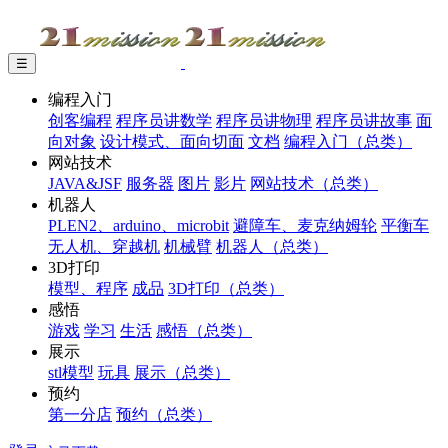
☰
编程入门
创客编程
程序员讲数学
程序员讲物理
程序员讲故事
面
向对象
设计模式、面向切面
文档
编程入门（总类）
网站技术
JAVA&JSF
服务器
图片
影片
网站技术（总类）
机器人
PLEN2、arduino、microbit
避障车、麦克纳姆轮
平衡车
无人机、穿越机
机械臂
机器人（总类）
3D打印
模型、程序
成品
3D打印（总类）
感悟
游戏
学习
生活
感悟（总类）
展示
stl模型
玩具
展示（总类）
预约
第一分店
预约（总类）