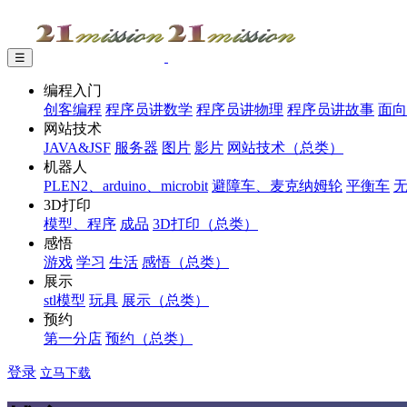
☰
编程入门
创客编程
程序员讲数学
程序员讲物理
程序员讲故事
面向
网站技术
JAVA&JSF
服务器
图片
影片
网站技术（总类）
机器人
PLEN2、arduino、microbit
避障车、麦克纳姆轮
平衡车
3D打印
模型、程序
成品
3D打印（总类）
感悟
游戏
学习
生活
感悟（总类）
展示
stl模型
玩具
展示（总类）
预约
第一分店
预约（总类）
登录
立马下载