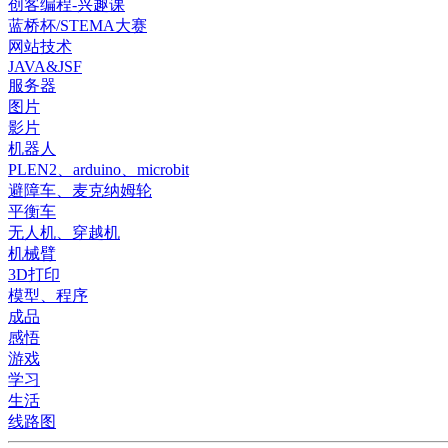
创客编程-兴趣课
蓝桥杯/STEMA大赛
网站技术
JAVA&JSF
服务器
图片
影片
机器人
PLEN2、arduino、microbit
避障车、麦克纳姆轮
平衡车
无人机、穿越机
机械臂
3D打印
模型、程序
成品
感悟
游戏
学习
生活
线路图