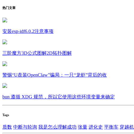
热门文章
安装esp-idf6.0.2注意事项
三阶魔方3D公式图解2D拓扑图解
警惕“U盘装OpenClaw”骗局：一只“龙虾”背后的收
bun 遵循 XDG 规范，所以它使用这些环境变量来确定
Tags
质数
中断与轮询
我是怎么理解成功
张量
进化史
平衡车
穿越机