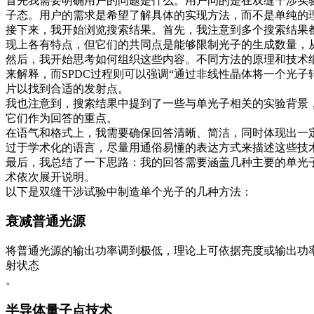
首先我需要明确用户的问题是什么。用户问的是在双缝干涉实
子态。用户的需求是希望了解具体的实现方法，而不是单纯的
接下来，我开始浏览搜索结果。首先，我注意到多个搜索结果
现上各有特点，但它们的共同点是能够限制光子的生成数量，
然后，我开始思考如何组织这些内容。不同方法的原理和技术
来解释，而SPDC过程则可以强调“通过非线性晶体将一个光
片以找到合适的发射点。
我也注意到，搜索结果中提到了一些与单光子相关的实验背景
它们作为回答的重点。
在语气和格式上，我需要确保回答清晰、简洁，同时体现出一
过于学术化的语言，尽量用通俗易懂的表达方式来描述这些技
最后，我总结了一下思路：我的回答需要涵盖几种主要的单光
术依次展开说明。
以下是双缝干涉试验中制造单个光子的几种方法：
衰减普通光源
将普通光源的输出功率调到极低，理论上可依据亮度或输出功
射状态
。
半导体量子点技术