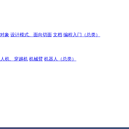
对象
设计模式、面向切面
文档
编程入门（总类）
无人机、穿越机
机械臂
机器人（总类）