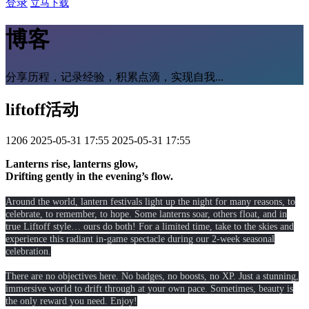
登录
立马下载
博客
分享历程，记录经验，积累点滴，实现自我...
liftoff活动
1206
2025-05-31 17:55
2025-05-31 17:55
Lanterns rise, lanterns glow,
Drifting gently in the evening’s flow.
Around the world, lantern festivals light up the night for many reasons, to
celebrate, to remember, to hope. Some lanterns soar, others float, and in
true Liftoff style… ours do both! For a limited time, take to the skies and
experience this radiant in-game spectacle during our 2-week seasonal
celebration.
There are no objectives here. No badges, no boosts, no XP. Just a stunning,
immersive world to drift through at your own pace. Sometimes, beauty is
the only reward you need. Enjoy!