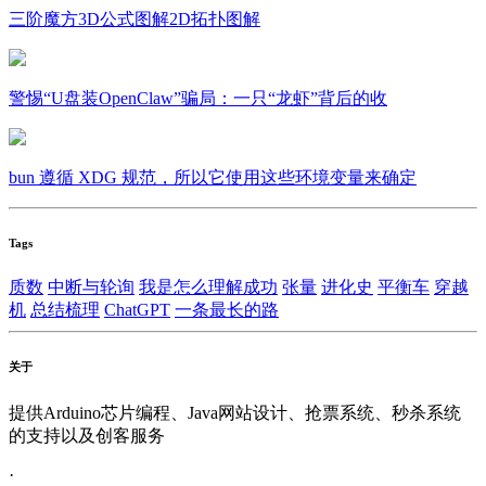
三阶魔方3D公式图解2D拓扑图解
警惕“U盘装OpenClaw”骗局：一只“龙虾”背后的收
bun 遵循 XDG 规范，所以它使用这些环境变量来确定
Tags
质数
中断与轮询
我是怎么理解成功
张量
进化史
平衡车
穿越
机
总结梳理
ChatGPT
一条最长的路
关于
提供Arduino芯片编程、Java网站设计、抢票系统、秒杀系统
的支持以及创客服务
·