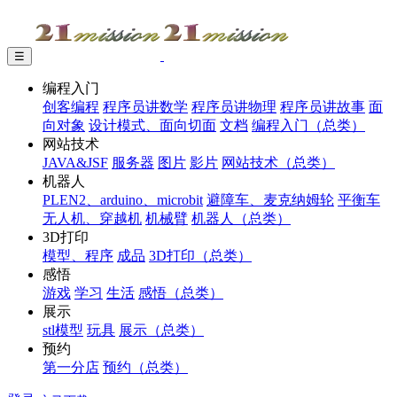
☰
编程入门
创客编程
程序员讲数学
程序员讲物理
程序员讲故事
面
向对象
设计模式、面向切面
文档
编程入门（总类）
网站技术
JAVA&JSF
服务器
图片
影片
网站技术（总类）
机器人
PLEN2、arduino、microbit
避障车、麦克纳姆轮
平衡车
无人机、穿越机
机械臂
机器人（总类）
3D打印
模型、程序
成品
3D打印（总类）
感悟
游戏
学习
生活
感悟（总类）
展示
stl模型
玩具
展示（总类）
预约
第一分店
预约（总类）