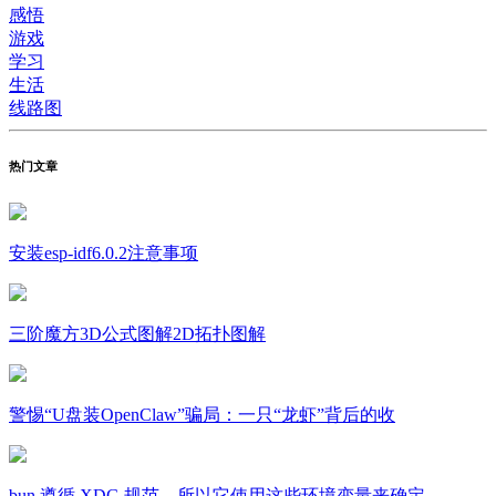
感悟
游戏
学习
生活
线路图
热门文章
安装esp-idf6.0.2注意事项
三阶魔方3D公式图解2D拓扑图解
警惕“U盘装OpenClaw”骗局：一只“龙虾”背后的收
bun 遵循 XDG 规范，所以它使用这些环境变量来确定