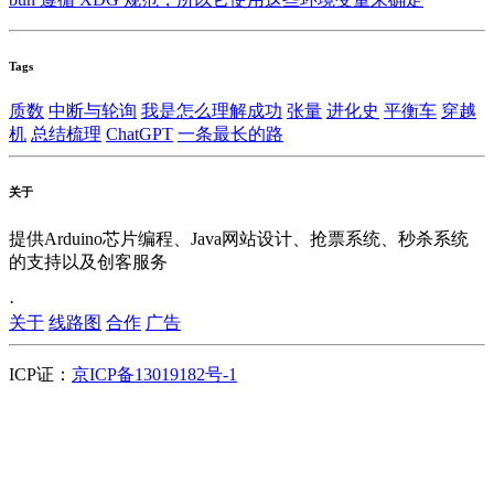
Tags
质数
中断与轮询
我是怎么理解成功
张量
进化史
平衡车
穿越
机
总结梳理
ChatGPT
一条最长的路
关于
提供Arduino芯片编程、Java网站设计、抢票系统、秒杀系统
的支持以及创客服务
·
关于
线路图
合作
广告
ICP证：
京ICP备13019182号-1