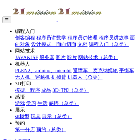
☰
编程入门
创客编程
程序员讲数学
程序员讲物理
程序员讲故事
面
向对象
设计模式、面向切面
文档
编程入门（总类）
网站技术
JAVA&JSF
服务器
图片
影片
网站技术（总类）
机器人
PLEN2、arduino、microbit
避障车、麦克纳姆轮
平衡车
无人机、穿越机
机械臂
机器人（总类）
3D打印
模型、程序
成品
3D打印（总类）
感悟
游戏
学习
生活
感悟（总类）
展示
stl模型
玩具
展示（总类）
预约
第一分店
预约（总类）