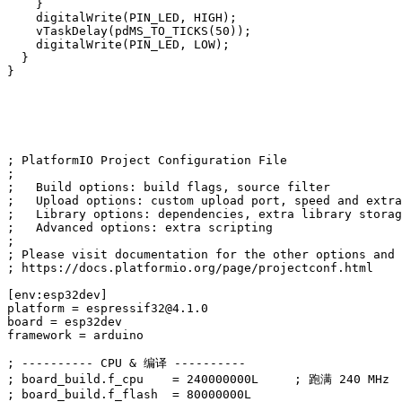
    }

    digitalWrite(PIN_LED, HIGH);

    vTaskDelay(pdMS_TO_TICKS(50));

    digitalWrite(PIN_LED, LOW);

  }

}
; PlatformIO Project Configuration File

;

;   Build options: build flags, source filter

;   Upload options: custom upload port, speed and extra
;   Library options: dependencies, extra library storag
;   Advanced options: extra scripting

;

; Please visit documentation for the other options and 
; https://docs.platformio.org/page/projectconf.html

[env:esp32dev]

platform = espressif32@4.1.0

board = esp32dev

framework = arduino

; ---------- CPU & 编译 ----------

; board_build.f_cpu    = 240000000L     ; 跑满 240 MHz

; board_build.f_flash  = 80000000L
