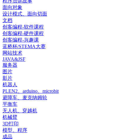
程序员讲故事
面向对象
设计模式、面向切面
文档
创客编程-软件课程
创客编程-硬件课程
创客编程-兴趣课
蓝桥杯/STEMA大赛
网站技术
JAVA&JSF
服务器
图片
影片
机器人
PLEN2、arduino、microbit
避障车、麦克纳姆轮
平衡车
无人机、穿越机
机械臂
3D打印
模型、程序
成品