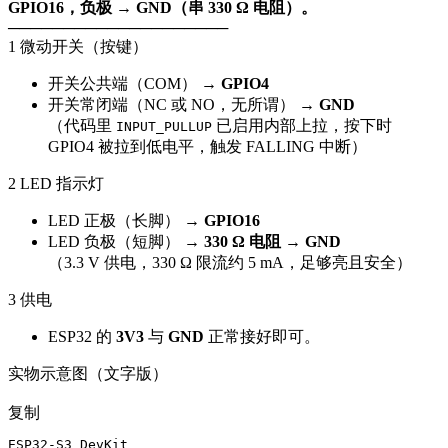
GPIO16，负极 → GND（串 330 Ω 电阻）。
────────────────────
1 微动开关（按键）
开关公共端（COM） →
GPIO4
开关常闭端（NC 或 NO，无所谓） →
GND
（代码里
已启用内部上拉，按下时
INPUT_PULLUP
GPIO4 被拉到低电平，触发 FALLING 中断）
2 LED 指示灯
LED 正极（长脚） →
GPIO16
LED 负极（短脚） →
330 Ω 电阻
→
GND
（3.3 V 供电，330 Ω 限流约 5 mA，足够亮且安全）
3 供电
ESP32 的
3V3
与
GND
正常接好即可。
实物示意图（文字版）
复制
ESP32-S3 DevKit
