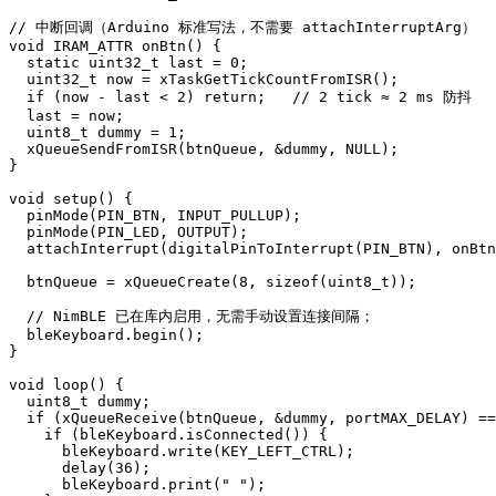
// 中断回调（Arduino 标准写法，不需要 attachInterruptArg）

void IRAM_ATTR onBtn() {

  static uint32_t last = 0;

  uint32_t now = xTaskGetTickCountFromISR();

  if (now - last < 2) return;   // 2 tick ≈ 2 ms 防抖

  last = now;

  uint8_t dummy = 1;

  xQueueSendFromISR(btnQueue, &dummy, NULL);

}

void setup() {

  pinMode(PIN_BTN, INPUT_PULLUP); 

  pinMode(PIN_LED, OUTPUT);

  attachInterrupt(digitalPinToInterrupt(PIN_BTN), onBtn
  btnQueue = xQueueCreate(8, sizeof(uint8_t));

  // NimBLE 已在库内启用，无需手动设置连接间隔；

  bleKeyboard.begin();

}

void loop() {

  uint8_t dummy;

  if (xQueueReceive(btnQueue, &dummy, portMAX_DELAY) ==
    if (bleKeyboard.isConnected()) {

      bleKeyboard.write(KEY_LEFT_CTRL);

      delay(36);

      bleKeyboard.print(" ");
