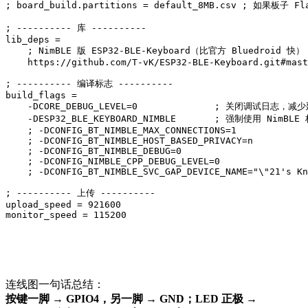
; board_build.partitions = default_8MB.csv ; 如果板子 Fl
; ---------- 库 ----------

lib_deps =

    ; NimBLE 版 ESP32-BLE-Keyboard（比官方 Bluedroid 快）

    https://github.com/T-vK/ESP32-BLE-Keyboard.git#mast
; ---------- 编译标志 ----------

build_flags =

    -DCORE_DEBUG_LEVEL=0              ; 关闭调试日志，减少
    -DESP32_BLE_KEYBOARD_NIMBLE       ; 强制使用 NimBLE 
    ; -DCONFIG_BT_NIMBLE_MAX_CONNECTIONS=1

    ; -DCONFIG_BT_NIMBLE_HOST_BASED_PRIVACY=n

    ; -DCONFIG_BT_NIMBLE_DEBUG=0

    ; -DCONFIG_NIMBLE_CPP_DEBUG_LEVEL=0

    ; -DCONFIG_BT_NIMBLE_SVC_GAP_DEVICE_NAME="\"21's Kn
; ---------- 上传 ----------

upload_speed = 921600

monitor_speed = 115200
连线图一句话总结：
按键一脚 → GPIO4，另一脚 → GND；LED 正极 →