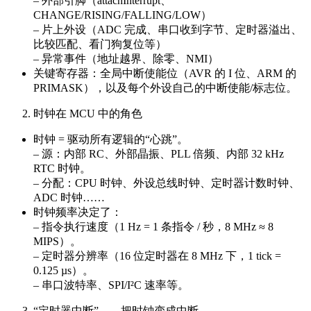
– 外部引脚（attachInterrupt、
CHANGE/RISING/FALLING/LOW）
– 片上外设（ADC 完成、串口收到字节、定时器溢出、
比较匹配、看门狗复位等）
– 异常事件（地址越界、除零、NMI）
关键寄存器：全局中断使能位（AVR 的 I 位、ARM 的
PRIMASK），以及每个外设自己的中断使能/标志位。
时钟在 MCU 中的角色
时钟 = 驱动所有逻辑的“心跳”。
– 源：内部 RC、外部晶振、PLL 倍频、内部 32 kHz
RTC 时钟。
– 分配：CPU 时钟、外设总线时钟、定时器计数时钟、
ADC 时钟……
时钟频率决定了：
– 指令执行速度（1 Hz = 1 条指令 / 秒，8 MHz ≈ 8
MIPS）。
– 定时器分辨率（16 位定时器在 8 MHz 下，1 tick =
0.125 µs）。
– 串口波特率、SPI/I²C 速率等。
“定时器中断”——把时钟变成中断