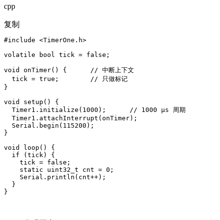
cpp
复制
#include <TimerOne.h>

volatile bool tick = false;

void onTimer() {      // 中断上下文

  tick = true;        // 只做标记

}

void setup() {

  Timer1.initialize(1000);      // 1000 µs 周期

  Timer1.attachInterrupt(onTimer);

  Serial.begin(115200);

}

void loop() {

  if (tick) {

    tick = false;

    static uint32_t cnt = 0;

    Serial.println(cnt++);

  }

}