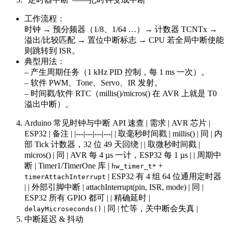
工作流程：
时钟 → 预分频器（1/8、1/64 …）→ 计数器 TCNTx →
溢出/比较匹配 → 置位中断标志 → CPU 若全局中断使能
则跳转到 ISR。
典型用法：
– 产生周期任务（1 kHz PID 控制，每 1 ms 一次）。
– 软件 PWM、Tone、Servo、IR 发射。
– 时间戳/软件 RTC（millis()/micros() 在 AVR 上就是 T0
溢出中断）。
Arduino 常见时钟与中断 API 速查 | 需求 | AVR 芯片 |
ESP32 | 备注 | |---|---|---|---| | 取毫秒时间戳 | millis() | 同 | 内
部 Tick 计数器，32 位 49 天回绕 | | 取微秒时间戳 |
micros() | 同 | AVR 每 4 µs 一计，ESP32 每 1 µs | | 周期中
断 | Timer1/TimerOne 库 |
+
hw_timer_t*
| ESP32 有 4 组 64 位通用定时器
timerAttachInterrupt
| | 外部引脚中断 | attachInterrupt(pin, ISR, mode) | 同 |
ESP32 所有 GPIO 都可 | | 精确延时 |
| 同 | 忙等，关中断会失真 |
delayMicroseconds()
中断延迟 & 抖动