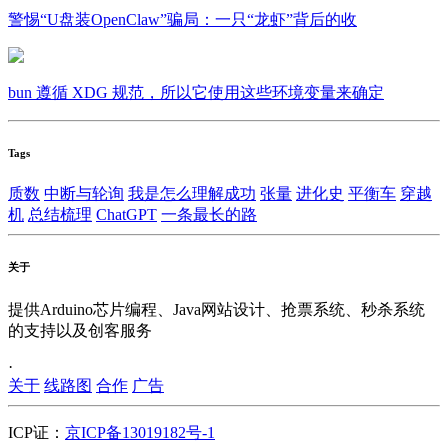
警惕“U盘装OpenClaw”骗局：一只“龙虾”背后的收
bun 遵循 XDG 规范，所以它使用这些环境变量来确定
Tags
质数
中断与轮询
我是怎么理解成功
张量
进化史
平衡车
穿越
机
总结梳理
ChatGPT
一条最长的路
关于
提供Arduino芯片编程、Java网站设计、抢票系统、秒杀系统
的支持以及创客服务
·
关于
线路图
合作
广告
ICP证：
京ICP备13019182号-1