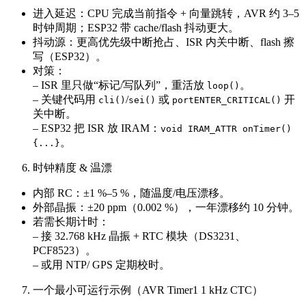
进入延迟：CPU 完成当前指令 + 向量跳转，AVR 约 3–5
时钟周期；ESP32 带 cache/flash 抖动更大。
抖动源：更高优先级中断抢占、ISR 内关中断、flash 擦
写（ESP32）。
对策：
– ISR 里只做“标记/写队列”，重活放
。
loop()
– 关键代码用
/
或
开
cli()
sei()
portENTER_CRITICAL()
关中断。
– ESP32 把 ISR 放 IRAM：
void IRAM_ATTR onTimer()
。
{...}
时钟精度 & 温漂
内部 RC：±1 %–5 %，随温度/电压漂移。
外部晶振：±20 ppm（0.002 %），一年漂移约 10 分钟。
若需长期计时：
– 接 32.768 kHz 晶振 + RTC 模块（DS3231、
PCF8523）。
– 或用 NTP/ GPS 定期校时。
一个最小可运行示例（AVR Timer1 1 kHz CTC）