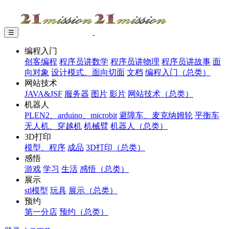
☰
编程入门
创客编程
程序员讲数学
程序员讲物理
程序员讲故事
面
向对象
设计模式、面向切面
文档
编程入门（总类）
网站技术
JAVA&JSF
服务器
图片
影片
网站技术（总类）
机器人
PLEN2、arduino、microbit
避障车、麦克纳姆轮
平衡车
无人机、穿越机
机械臂
机器人（总类）
3D打印
模型、程序
成品
3D打印（总类）
感悟
游戏
学习
生活
感悟（总类）
展示
stl模型
玩具
展示（总类）
预约
第一分店
预约（总类）