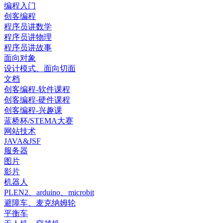
编程入门
创客编程
程序员讲数学
程序员讲物理
程序员讲故事
面向对象
设计模式、面向切面
文档
创客编程-软件课程
创客编程-硬件课程
创客编程-兴趣课
蓝桥杯/STEMA大赛
网站技术
JAVA&JSF
服务器
图片
影片
机器人
PLEN2、arduino、microbit
避障车、麦克纳姆轮
平衡车