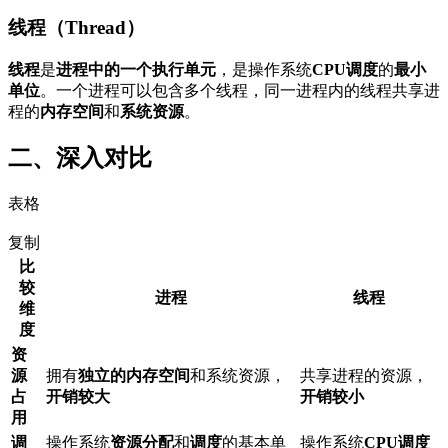
线程（Thread）
线程
是
进程中的一个执行单元
，是操作系统
CPU调度
的
最小
单位
。一个进程可以包含多个线程，同一进程内的线程共享进
程的
内存空间
和
系统资源
。
二、深入对比
表格
复制
比
较
进程
线程
维
度
资
源
拥有
独立的内存空间
和系统资源，
共享进程的资源，
占
开销较大
开销较小
用
调
操作系统
资源分配
和
调度
的基本单
操作系统
CPU调度