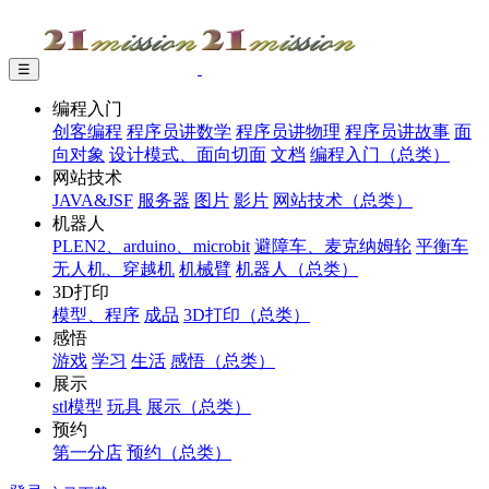
☰
编程入门
创客编程
程序员讲数学
程序员讲物理
程序员讲故事
面
向对象
设计模式、面向切面
文档
编程入门（总类）
网站技术
JAVA&JSF
服务器
图片
影片
网站技术（总类）
机器人
PLEN2、arduino、microbit
避障车、麦克纳姆轮
平衡车
无人机、穿越机
机械臂
机器人（总类）
3D打印
模型、程序
成品
3D打印（总类）
感悟
游戏
学习
生活
感悟（总类）
展示
stl模型
玩具
展示（总类）
预约
第一分店
预约（总类）