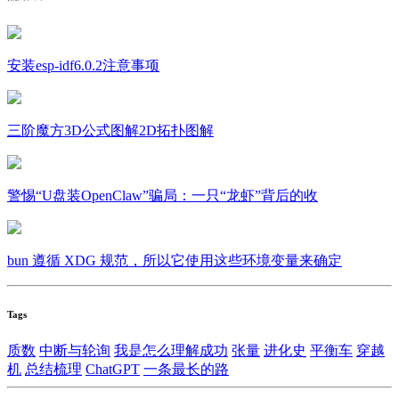
安装esp-idf6.0.2注意事项
三阶魔方3D公式图解2D拓扑图解
警惕“U盘装OpenClaw”骗局：一只“龙虾”背后的收
bun 遵循 XDG 规范，所以它使用这些环境变量来确定
Tags
质数
中断与轮询
我是怎么理解成功
张量
进化史
平衡车
穿越
机
总结梳理
ChatGPT
一条最长的路