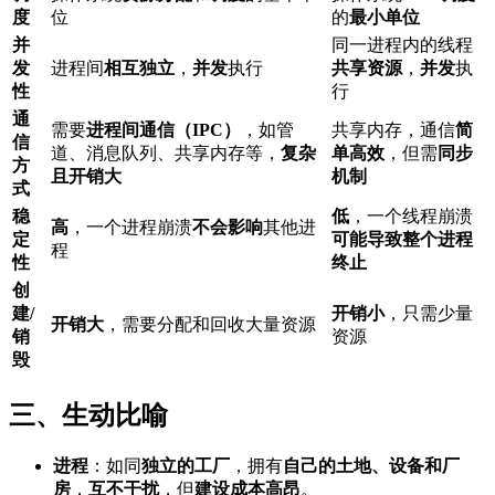
度
位
的
最小单位
并
同一进程内的线程
发
进程间
相互独立
，
并发
执行
共享资源
，
并发
执
性
行
通
需要
进程间通信（IPC）
，如管
共享内存，通信
简
信
道、消息队列、共享内存等，
复杂
单高效
，但需
同步
方
且开销大
机制
式
稳
低
，一个线程崩溃
高
，一个进程崩溃
不会影响
其他进
定
可能导致整个进程
程
性
终止
创
建/
开销小
，只需少量
开销大
，需要分配和回收大量资源
销
资源
毁
三、生动比喻
进程
：如同
独立的工厂
，拥有
自己的土地、设备和厂
房
，
互不干扰
，但
建设成本高昂
。