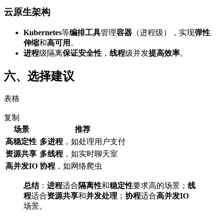
云原生架构
Kubernetes
等
编排工具
管理
容器
（进程级），实现
弹性
伸缩
和
高可用
。
进程
级隔离
保证安全性
，
线程
级并发
提高效率
。
六、选择建议
表格
复制
场景
推荐
高稳定性
多进程
，如处理用户支付
资源共享
多线程
，如实时聊天室
高并发IO
协程
，如网络爬虫
总结
：
进程
适合
隔离性
和
稳定性
要求高的场景；
线
程
适合
资源共享
和
并发处理
；
协程
适合
高并发IO
场景。