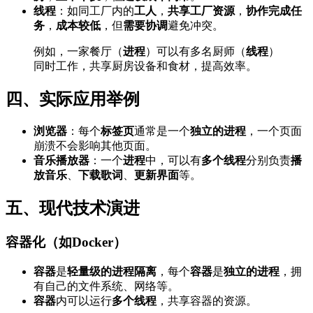
线程
：如同工厂内的
工人
，
共享工厂资源
，
协作完成任
务
，
成本较低
，但
需要协调
避免冲突。
例如，一家餐厅（
进程
）可以有多名厨师（
线程
）
同时工作，共享厨房设备和食材，提高效率。
四、实际应用举例
浏览器
：每个
标签页
通常是一个
独立的进程
，一个页面
崩溃不会影响其他页面。
音乐播放器
：一个
进程
中，可以有
多个线程
分别负责
播
放音乐
、
下载歌词
、
更新界面
等。
五、现代技术演进
容器化（如Docker）
容器
是
轻量级的进程隔离
，每个
容器
是
独立的进程
，拥
有自己的文件系统、网络等。
容器
内可以运行
多个线程
，共享容器的资源。