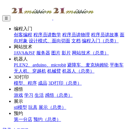
☰
编程入门
创客编程
程序员讲数学
程序员讲物理
程序员讲故事
面
向对象
设计模式、面向切面
文档
编程入门（总类）
网站技术
JAVA&JSF
服务器
图片
影片
网站技术（总类）
机器人
PLEN2、arduino、microbit
避障车、麦克纳姆轮
平衡车
无人机、穿越机
机械臂
机器人（总类）
3D打印
模型、程序
成品
3D打印（总类）
感悟
游戏
学习
生活
感悟（总类）
展示
stl模型
玩具
展示（总类）
预约
第一分店
预约（总类）