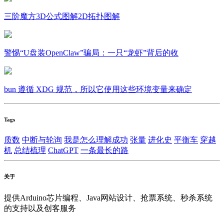
三阶魔方3D公式图解2D拓扑图解
警惕“U盘装OpenClaw”骗局：一只“龙虾”背后的收
bun 遵循 XDG 规范，所以它使用这些环境变量来确定
Tags
质数
中断与轮询
我是怎么理解成功
张量
进化史
平衡车
穿越
机
总结梳理
ChatGPT
一条最长的路
关于
提供Arduino芯片编程、Java网站设计、抢票系统、秒杀系统
的支持以及创客服务