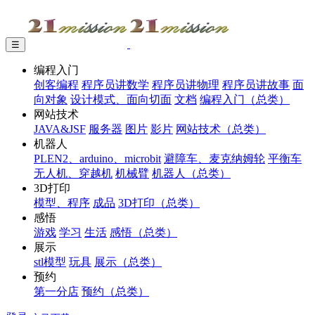
☰
编程入门
创客编程
程序员讲数学
程序员讲物理
程序员讲故事
面
向对象
设计模式、面向切面
文档
编程入门（总类）
网站技术
JAVA&JSF
服务器
图片
影片
网站技术（总类）
机器人
PLEN2、arduino、microbit
避障车、麦克纳姆轮
平衡车
无人机、穿越机
机械臂
机器人（总类）
3D打印
模型、程序
成品
3D打印（总类）
感悟
游戏
学习
生活
感悟（总类）
展示
stl模型
玩具
展示（总类）
预约
第一分店
预约（总类）