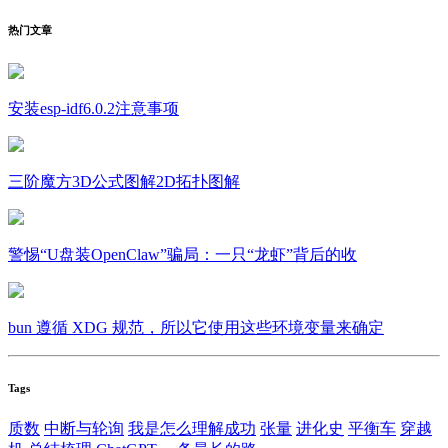
热门文章
安装esp-idf6.0.2注意事项
三阶魔方3D公式图解2D拓扑图解
警惕“U盘装OpenClaw”骗局：一只“龙虾”背后的收
bun 遵循 XDG 规范，所以它使用这些环境变量来确定
Tags
质数
中断与轮询
我是怎么理解成功
张量
进化史
平衡车
穿越