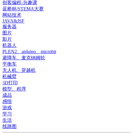
创客编程-兴趣课
蓝桥杯/STEMA大赛
网站技术
JAVA&JSF
服务器
图片
影片
机器人
PLEN2、arduino、microbit
避障车、麦克纳姆轮
平衡车
无人机、穿越机
机械臂
3D打印
模型、程序
成品
感悟
游戏
学习
生活
线路图