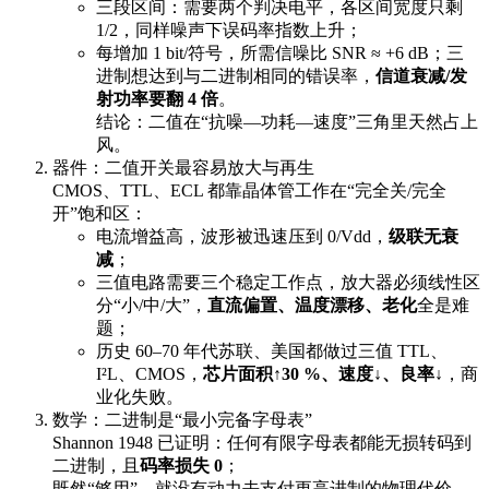
三段区间：需要两个判决电平，各区间宽度只剩
1/2，同样噪声下误码率指数上升；
每增加 1 bit/符号，所需信噪比 SNR ≈ +6 dB；三
进制想达到与二进制相同的错误率，
信道衰减/发
射功率要翻 4 倍
。
结论：二值在“抗噪—功耗—速度”三角里天然占上
风。
器件：二值开关最容易放大与再生
CMOS、TTL、ECL 都靠晶体管工作在“完全关/完全
开”饱和区：
电流增益高，波形被迅速压到 0/Vdd，
级联无衰
减
；
三值电路需要三个稳定工作点，放大器必须线性区
分“小/中/大”，
直流偏置、温度漂移、老化
全是难
题；
历史 60–70 年代苏联、美国都做过三值 TTL、
I²L、CMOS，
芯片面积↑30 %、速度↓、良率↓
，商
业化失败。
数学：二进制是“最小完备字母表”
Shannon 1948 已证明：任何有限字母表都能无损转码到
二进制，且
码率损失 0
；
既然“够用”，就没有动力去支付更高进制的物理代价。