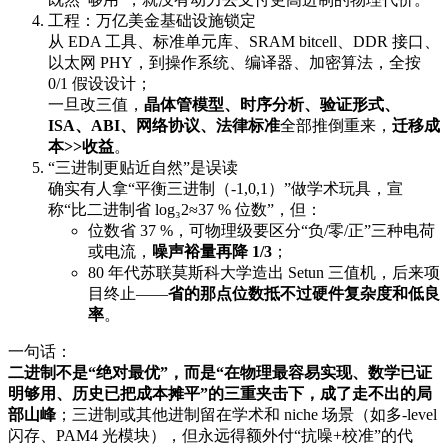
工程：万亿美金基础设施锁定
从 EDA 工具、标准单元库、SRAM bitcell、DDR 接口、
以太网 PHY，到操作系统、编译器、加密算法，全按
0/1 假设设计；
一旦改三值，
晶体管模型、时序分析、验证形式、
ISA、ABI、网络协议、法律标准
全部推倒重来，
迁移成
本>>收益
。
“三进制更贴近自然”是误读
确实有人拿“平衡三进制（-1,0,1）”做学术玩具，宣
称“比二进制省 log₃2≈37 % 位数”，但：
位数省 37 %，可物理级要区分“负/零/正”三种电荷
或电流，
噪声裕量再降 1/3
；
80 年代苏联莫斯科大学造出 Setun 三值机，后来项
目终止——
省的那点位数抵不过硬件复杂度和低良
率
。
一句话：
二进制不是“绝对最优”，而是“在物理最容易实现、数学已证
明够用、历史已把成本摊平”的三重夹击下，成了走不出的局
部山峰
；三进制或其他进制留在学术和 niche 场景（如多-level
闪存、PAM4 光模块），但永远得额外付“抗噪+校准”的代