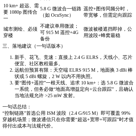
10 km+ 超远、需
5.8 G 微波合一链路
遥控+图传同频分时，
要 1080p 图传合
（如 OcuSync）
带宽够，但需定向跟踪
一
不建议单用微波；
城市测绘、必须
微波被楼遮挡即掉，公
可 915 M 遥控+4G
穿楼
用波段+蜂窝最稳
备份
三、落地建议（一句话版本）
新手、花飞、竞速：直接上 2.4 G ELRS，天线小、芯片
便宜、社区教程最多。
远航但预算有限：天空端 ELRS 915 M，地面换 3 dBi 棒
状或 5 dBi 螺旋，2 W 以内不用执照。
要“图传+遥控”一根天线、追求 10 km+：选 5.8 G 微波合
一系统，但务必做“地面高增益定向+云台跟踪”，且确认
当地法规允许 >25 mW 发射。
一句话总结：
“控制链路”首选公用 ISM 波段（2.4 G/915 M）即可覆盖 99%
穿越机场景；微波通信只在你需要“超远+宽带+可跟踪”时才值
得付出成本与法规代价。