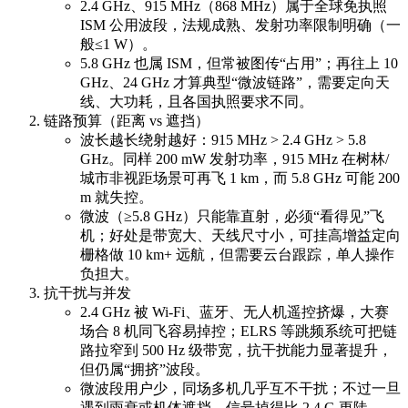
2.4 GHz、915 MHz（868 MHz）属于全球免执照
ISM 公用波段，法规成熟、发射功率限制明确（一
般≤1 W）。
5.8 GHz 也属 ISM，但常被图传“占用”；再往上 10
GHz、24 GHz 才算典型“微波链路”，需要定向天
线、大功耗，且各国执照要求不同。
链路预算（距离 vs 遮挡）
波长越长绕射越好：915 MHz > 2.4 GHz > 5.8
GHz。同样 200 mW 发射功率，915 MHz 在树林/
城市非视距场景可再飞 1 km，而 5.8 GHz 可能 200
m 就失控。
微波（≥5.8 GHz）只能靠直射，必须“看得见”飞
机；好处是带宽大、天线尺寸小，可挂高增益定向
栅格做 10 km+ 远航，但需要云台跟踪，单人操作
负担大。
抗干扰与并发
2.4 GHz 被 Wi-Fi、蓝牙、无人机遥控挤爆，大赛
场合 8 机同飞容易掉控；ELRS 等跳频系统可把链
路拉窄到 500 Hz 级带宽，抗干扰能力显著提升，
但仍属“拥挤”波段。
微波段用户少，同场多机几乎互不干扰；不过一旦
遇到雨衰或机体遮挡，信号掉得比 2.4 G 更陡。