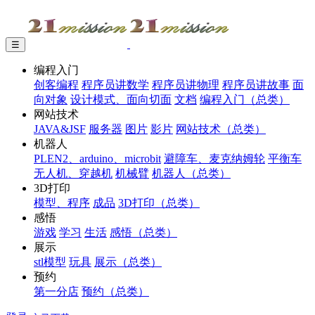
☰
编程入门
创客编程
程序员讲数学
程序员讲物理
程序员讲故事
面
向对象
设计模式、面向切面
文档
编程入门（总类）
网站技术
JAVA&JSF
服务器
图片
影片
网站技术（总类）
机器人
PLEN2、arduino、microbit
避障车、麦克纳姆轮
平衡车
无人机、穿越机
机械臂
机器人（总类）
3D打印
模型、程序
成品
3D打印（总类）
感悟
游戏
学习
生活
感悟（总类）
展示
stl模型
玩具
展示（总类）
预约
第一分店
预约（总类）