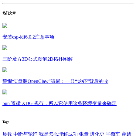
热门文章
安装esp-idf6.0.2注意事项
三阶魔方3D公式图解2D拓扑图解
警惕“U盘装OpenClaw”骗局：一只“龙虾”背后的收
bun 遵循 XDG 规范，所以它使用这些环境变量来确定
Tags
质数
中断与轮询
我是怎么理解成功
张量
进化史
平衡车
穿越