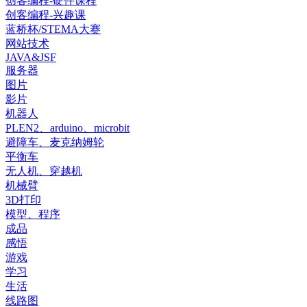
创客编程-硬件课程
创客编程-兴趣课
蓝桥杯/STEMA大赛
网站技术
JAVA&JSF
服务器
图片
影片
机器人
PLEN2、arduino、microbit
避障车、麦克纳姆轮
平衡车
无人机、穿越机
机械臂
3D打印
模型、程序
成品
感悟
游戏
学习
生活
线路图