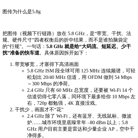
图传为什么是5.8g
把图传（视频下行链路）放在 5.8 GHz，是“带宽、干扰、法
规、硬件尺寸”四者权衡后的折中结果，而不是谁拍脑袋定
的“行规”。一句话：
5.8 GHz 就是给“大码流、短延迟、少干
扰”准备的快车道
。具体原因拆开如下：
带宽够宽，才塞得下高清画面
5.8 GHz ISM 段全球可用 125 MHz 连续频谱，可轻
松划出 20/40 MHz 信道，用 OFDM 做到 54 Mbps
～300 Mbps 的净荷。
2.4 GHz 只有 60 MHz 总宽度，还要被 Wi-Fi 14 个
信道切得七零八落，同环境下最多给你 10 Mbps 左
右，720p 都勉强，4K 直接没戏。
干扰少，画面才不“花”
2.4 GHz 除了 Wi-Fi，还有蓝牙、无线鼠标、微波
炉……城市环境里底噪常年 –80 dBm 以上；5.8
GHz 用户目前主要是雷达和少量企业 AP，空中干
净得多。