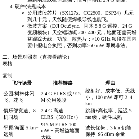
硬件/法规成本
公用波段芯片（SX127x、CC2500、ESP24）几元
到几十元，天线随便焊根导线也能飞。
微波方案（DJI OcuSync、阿木 5.8 G 遥控、24 G
变频模块）天空端动辄 200–400 元，地面还需高增
益跟踪天线、功放、散热片；>10 GHz 频段在国内
要申报电台执照，否则功率>50 mW 即属非法。
二、场景对照表（直接看结论）
表格
复制
飞行场景
推荐链路
理由
绕射好、成本低、天线
公园/树林休闲
2.4 G ELRS 或 915
小，100 mW 即可 2–4
飞、花飞
M 公用波段
km
俱乐部竞速、8
2.4 G 高速
跳频+高包率，延迟 5
机同场
ELRS（500 Hz+）
ms 级，硬件成熟
915 M ELRS 100
平原/海面 5 km+
波长优势，3 km 仍能
mW + 高增益地面
远航
保持 -95 dBm 余量
天线