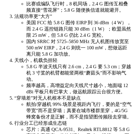
比赛或编队飞行时，8 机同场，2.4 G 图传互相叠
频直接“雪花屏”；5.8 G 随便换信道就能避开。
法规功率更“大方”
美国 FCC 给 5.8 G 图传 EIRP 到 36 dBm（4 W），
而 2.4 G 遥控链路只能 30 dBm（1 W）；欧盟虽然
限 25 mW，但 5.8 G 仍比 2.4 G 宽松。
国内 SRRC 对 5725–5850 MHz 无人机图传放宽至
500 mW EIRP，2.4 G 则统一 100 mW，想做远距
离只能 5.8 G 加功放。
天线小，机载负担轻
5.8 G 半波天线只有 2.6 cm，2.4 G 要 5.3 cm；穿越
机 3 寸桨的机臂都能竖两根“蘑菇头”而不影响气
动。
频率越高，高增益定向天线尺寸越小，地面端 12
dBi 平板只有巴掌大，做远航跟踪云台很方便。
“穿墙差”对无人机根本不是缺点
航拍/穿越机 99% 场景是视距内飞行，要的是“空气
带宽”而不是穿墙；真要在城市楼群里穿，4G/5G
蜂窝备份才是正解，而不是指望图传频段去穿墙。
行业分工已经形成生态链
芯片：高通 QCA-9531、Realtek RTL8812 等 5.8 G