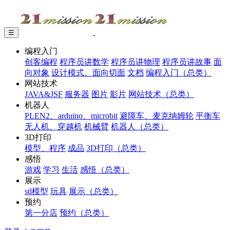
☰
编程入门
创客编程
程序员讲数学
程序员讲物理
程序员讲故事
面
向对象
设计模式、面向切面
文档
编程入门（总类）
网站技术
JAVA&JSF
服务器
图片
影片
网站技术（总类）
机器人
PLEN2、arduino、microbit
避障车、麦克纳姆轮
平衡车
无人机、穿越机
机械臂
机器人（总类）
3D打印
模型、程序
成品
3D打印（总类）
感悟
游戏
学习
生活
感悟（总类）
展示
stl模型
玩具
展示（总类）
预约
第一分店
预约（总类）