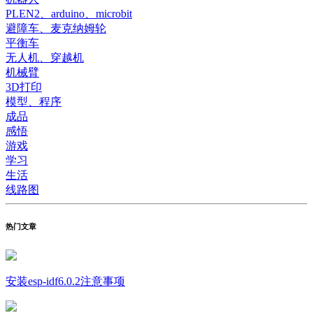
PLEN2、arduino、microbit
避障车、麦克纳姆轮
平衡车
无人机、穿越机
机械臂
3D打印
模型、程序
成品
感悟
游戏
学习
生活
线路图
热门文章
安装esp-idf6.0.2注意事项