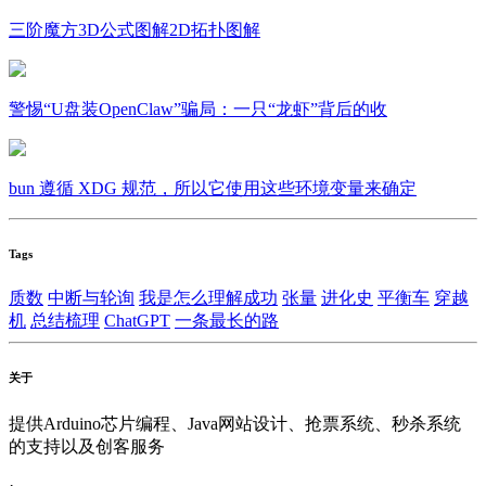
三阶魔方3D公式图解2D拓扑图解
警惕“U盘装OpenClaw”骗局：一只“龙虾”背后的收
bun 遵循 XDG 规范，所以它使用这些环境变量来确定
Tags
质数
中断与轮询
我是怎么理解成功
张量
进化史
平衡车
穿越
机
总结梳理
ChatGPT
一条最长的路
关于
提供Arduino芯片编程、Java网站设计、抢票系统、秒杀系统
的支持以及创客服务
·