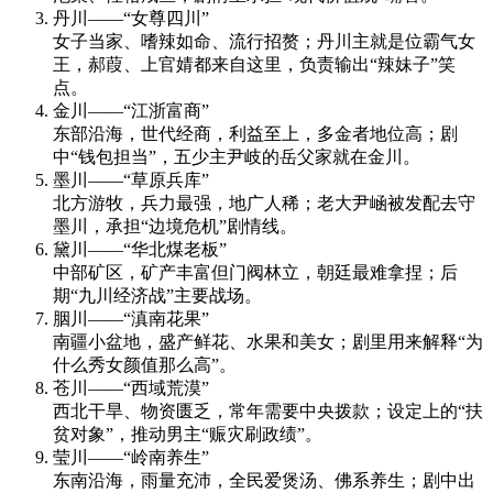
丹川——“女尊四川”
女子当家、嗜辣如命、流行招赘；丹川主就是位霸气女
王，郝葭、上官婧都来自这里，负责输出“辣妹子”笑
点。
金川——“江浙富商”
东部沿海，世代经商，利益至上，多金者地位高；剧
中“钱包担当”，五少主尹岐的岳父家就在金川。
墨川——“草原兵库”
北方游牧，兵力最强，地广人稀；老大尹崡被发配去守
墨川，承担“边境危机”剧情线。
黛川——“华北煤老板”
中部矿区，矿产丰富但门阀林立，朝廷最难拿捏；后
期“九川经济战”主要战场。
胭川——“滇南花果”
南疆小盆地，盛产鲜花、水果和美女；剧里用来解释“为
什么秀女颜值那么高”。
苍川——“西域荒漠”
西北干旱、物资匮乏，常年需要中央拨款；设定上的“扶
贫对象”，推动男主“赈灾刷政绩”。
莹川——“岭南养生”
东南沿海，雨量充沛，全民爱煲汤、佛系养生；剧中出