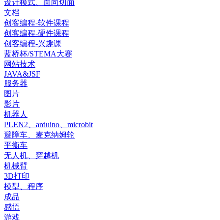
设计模式、面向切面
文档
创客编程-软件课程
创客编程-硬件课程
创客编程-兴趣课
蓝桥杯/STEMA大赛
网站技术
JAVA&JSF
服务器
图片
影片
机器人
PLEN2、arduino、microbit
避障车、麦克纳姆轮
平衡车
无人机、穿越机
机械臂
3D打印
模型、程序
成品
感悟
游戏