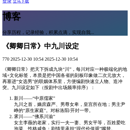
登录
立马下载
博客
分享历程，记录经验，积累点滴，实现自我...
《卿卿日常》中九川设定
770
2025-12-30 10:54
2025-12-30 10:54
《卿卿日常》把天下拆成九块“川”，每川对应一种极端化的地
域+文化标签，本质是把中国各省的刻板印象做二次元放大，
再塞进“女选男”的联姻体系里，方便编剧快速立人物、造冲
突。九川设定如下（按剧中出场频率排序）：
新川——“中原儒家”
九川之首，嫡庶森严、男尊女卑，皇宫所在地；男主尹
峥的“原生家庭”。对标洛阳/开封一带。
霁川——“佛系川渝”
女主李薇的老家，实行一夫一妻、男女平等，百姓爱吃
泡菜、性格咸鱼；剧情里承担“现代价值观”嘴替。