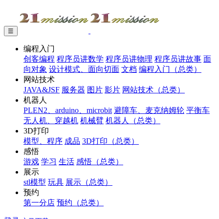
☰
编程入门
创客编程
程序员讲数学
程序员讲物理
程序员讲故事
面
向对象
设计模式、面向切面
文档
编程入门（总类）
网站技术
JAVA&JSF
服务器
图片
影片
网站技术（总类）
机器人
PLEN2、arduino、microbit
避障车、麦克纳姆轮
平衡车
无人机、穿越机
机械臂
机器人（总类）
3D打印
模型、程序
成品
3D打印（总类）
感悟
游戏
学习
生活
感悟（总类）
展示
stl模型
玩具
展示（总类）
预约
第一分店
预约（总类）