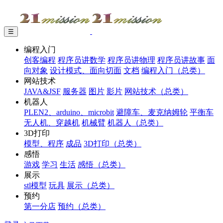
☰
编程入门
创客编程
程序员讲数学
程序员讲物理
程序员讲故事
面
向对象
设计模式、面向切面
文档
编程入门（总类）
网站技术
JAVA&JSF
服务器
图片
影片
网站技术（总类）
机器人
PLEN2、arduino、microbit
避障车、麦克纳姆轮
平衡车
无人机、穿越机
机械臂
机器人（总类）
3D打印
模型、程序
成品
3D打印（总类）
感悟
游戏
学习
生活
感悟（总类）
展示
stl模型
玩具
展示（总类）
预约
第一分店
预约（总类）