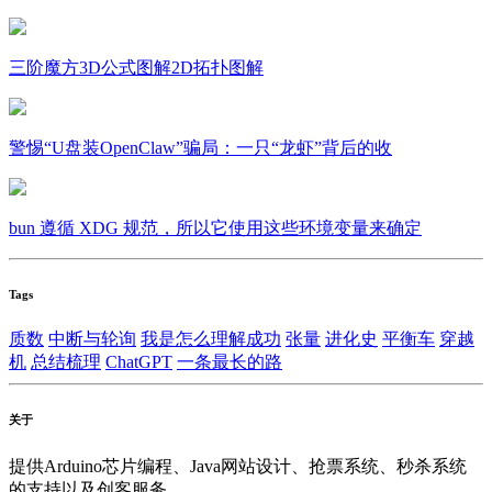
三阶魔方3D公式图解2D拓扑图解
警惕“U盘装OpenClaw”骗局：一只“龙虾”背后的收
bun 遵循 XDG 规范，所以它使用这些环境变量来确定
Tags
质数
中断与轮询
我是怎么理解成功
张量
进化史
平衡车
穿越
机
总结梳理
ChatGPT
一条最长的路
关于
提供Arduino芯片编程、Java网站设计、抢票系统、秒杀系统
的支持以及创客服务