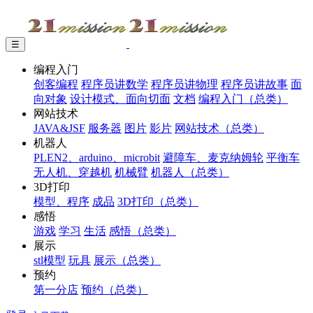
☰
编程入门
创客编程
程序员讲数学
程序员讲物理
程序员讲故事
面
向对象
设计模式、面向切面
文档
编程入门（总类）
网站技术
JAVA&JSF
服务器
图片
影片
网站技术（总类）
机器人
PLEN2、arduino、microbit
避障车、麦克纳姆轮
平衡车
无人机、穿越机
机械臂
机器人（总类）
3D打印
模型、程序
成品
3D打印（总类）
感悟
游戏
学习
生活
感悟（总类）
展示
stl模型
玩具
展示（总类）
预约
第一分店
预约（总类）