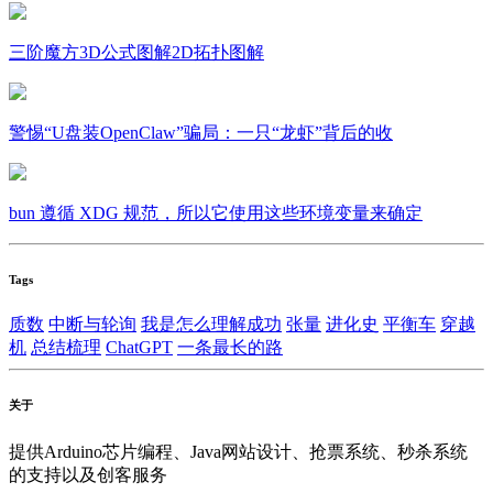
三阶魔方3D公式图解2D拓扑图解
警惕“U盘装OpenClaw”骗局：一只“龙虾”背后的收
bun 遵循 XDG 规范，所以它使用这些环境变量来确定
Tags
质数
中断与轮询
我是怎么理解成功
张量
进化史
平衡车
穿越
机
总结梳理
ChatGPT
一条最长的路
关于
提供Arduino芯片编程、Java网站设计、抢票系统、秒杀系统
的支持以及创客服务