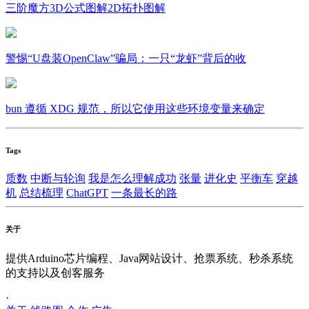
三阶魔方3D公式图解2D拓扑图解
警惕“U盘装OpenClaw”骗局：一只“龙虾”背后的收
bun 遵循 XDG 规范，所以它使用这些环境变量来确定
Tags
质数
中断与轮询
我是怎么理解成功
张量
进化史
平衡车
穿越
机
总结梳理
ChatGPT
一条最长的路
关于
提供Arduino芯片编程、Java网站设计、抢票系统、秒杀系统
的支持以及创客服务
·