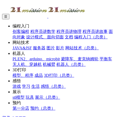
☰
编程入门
创客编程
程序员讲数学
程序员讲物理
程序员讲故事
面
向对象
设计模式、面向切面
文档
编程入门（总类）
网站技术
JAVA&JSF
服务器
图片
影片
网站技术（总类）
机器人
PLEN2、arduino、microbit
避障车、麦克纳姆轮
平衡车
无人机、穿越机
机械臂
机器人（总类）
3D打印
模型、程序
成品
3D打印（总类）
感悟
游戏
学习
生活
感悟（总类）
展示
stl模型
玩具
展示（总类）
预约
第一分店
预约（总类）