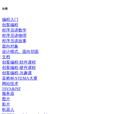
分类
编程入门
创客编程
程序员讲数学
程序员讲物理
程序员讲故事
面向对象
设计模式、面向切面
文档
创客编程-软件课程
创客编程-硬件课程
创客编程-兴趣课
蓝桥杯/STEMA大赛
网站技术
JAVA&JSF
服务器
图片
影片
机器人