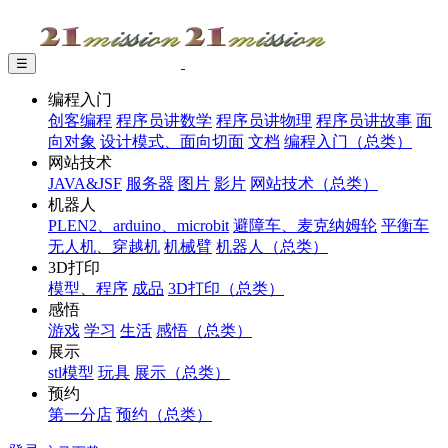
☰
编程入门
创客编程
程序员讲数学
程序员讲物理
程序员讲故事
面
向对象
设计模式、面向切面
文档
编程入门（总类）
网站技术
JAVA&JSF
服务器
图片
影片
网站技术（总类）
机器人
PLEN2、arduino、microbit
避障车、麦克纳姆轮
平衡车
无人机、穿越机
机械臂
机器人（总类）
3D打印
模型、程序
成品
3D打印（总类）
感悟
游戏
学习
生活
感悟（总类）
展示
stl模型
玩具
展示（总类）
预约
第一分店
预约（总类）