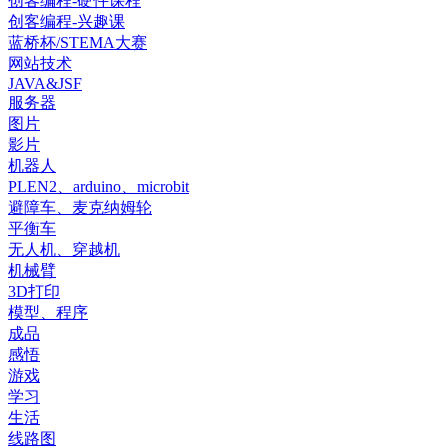
创客编程-硬件课程
创客编程-兴趣课
蓝桥杯/STEMA大赛
网站技术
JAVA&JSF
服务器
图片
影片
机器人
PLEN2、arduino、microbit
避障车、麦克纳姆轮
平衡车
无人机、穿越机
机械臂
3D打印
模型、程序
成品
感悟
游戏
学习
生活
线路图