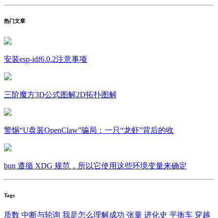
热门文章
安装esp-idf6.0.2注意事项
三阶魔方3D公式图解2D拓扑图解
警惕“U盘装OpenClaw”骗局：一只“龙虾”背后的收
bun 遵循 XDG 规范，所以它使用这些环境变量来确定
Tags
质数
中断与轮询
我是怎么理解成功
张量
进化史
平衡车
穿越