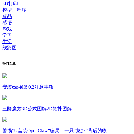
3D打印
模型、程序
成品
感悟
游戏
学习
生活
线路图
热门文章
安装esp-idf6.0.2注意事项
三阶魔方3D公式图解2D拓扑图解
警惕“U盘装OpenClaw”骗局：一只“龙虾”背后的收