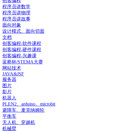
创客编程
程序员讲数学
程序员讲物理
程序员讲故事
面向对象
设计模式、面向切面
文档
创客编程-软件课程
创客编程-硬件课程
创客编程-兴趣课
蓝桥杯/STEMA大赛
网站技术
JAVA&JSF
服务器
图片
影片
机器人
PLEN2、arduino、microbit
避障车、麦克纳姆轮
平衡车
无人机、穿越机
机械臂