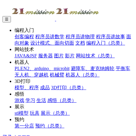
☰
编程入门
创客编程
程序员讲数学
程序员讲物理
程序员讲故事
面
向对象
设计模式、面向切面
文档
编程入门（总类）
网站技术
JAVA&JSF
服务器
图片
影片
网站技术（总类）
机器人
PLEN2、arduino、microbit
避障车、麦克纳姆轮
平衡车
无人机、穿越机
机械臂
机器人（总类）
3D打印
模型、程序
成品
3D打印（总类）
感悟
游戏
学习
生活
感悟（总类）
展示
stl模型
玩具
展示（总类）
预约
第一分店
预约（总类）