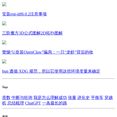
安装esp-idf6.0.2注意事项
三阶魔方3D公式图解2D拓扑图解
警惕“U盘装OpenClaw”骗局：一只“龙虾”背后的收
bun 遵循 XDG 规范，所以它使用这些环境变量来确定
Tags
质数
中断与轮询
我是怎么理解成功
张量
进化史
平衡车
穿越
机
总结梳理
ChatGPT
一条最长的路
关于