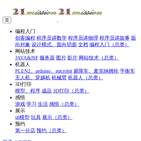
☰
编程入门
创客编程
程序员讲数学
程序员讲物理
程序员讲故事
面
向对象
设计模式、面向切面
文档
编程入门（总类）
网站技术
JAVA&JSF
服务器
图片
影片
网站技术（总类）
机器人
PLEN2、arduino、microbit
避障车、麦克纳姆轮
平衡车
无人机、穿越机
机械臂
机器人（总类）
3D打印
模型、程序
成品
3D打印（总类）
感悟
游戏
学习
生活
感悟（总类）
展示
stl模型
玩具
展示（总类）
预约
第一分店
预约（总类）