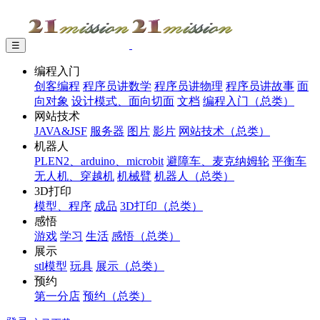
☰
编程入门
创客编程
程序员讲数学
程序员讲物理
程序员讲故事
面
向对象
设计模式、面向切面
文档
编程入门（总类）
网站技术
JAVA&JSF
服务器
图片
影片
网站技术（总类）
机器人
PLEN2、arduino、microbit
避障车、麦克纳姆轮
平衡车
无人机、穿越机
机械臂
机器人（总类）
3D打印
模型、程序
成品
3D打印（总类）
感悟
游戏
学习
生活
感悟（总类）
展示
stl模型
玩具
展示（总类）
预约
第一分店
预约（总类）