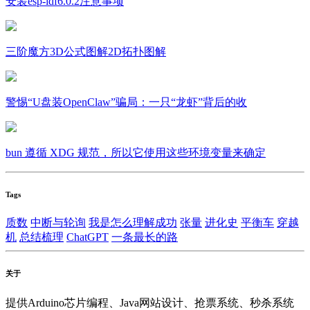
安装esp-idf6.0.2注意事项
三阶魔方3D公式图解2D拓扑图解
警惕“U盘装OpenClaw”骗局：一只“龙虾”背后的收
bun 遵循 XDG 规范，所以它使用这些环境变量来确定
Tags
质数
中断与轮询
我是怎么理解成功
张量
进化史
平衡车
穿越
机
总结梳理
ChatGPT
一条最长的路
关于
提供Arduino芯片编程、Java网站设计、抢票系统、秒杀系统