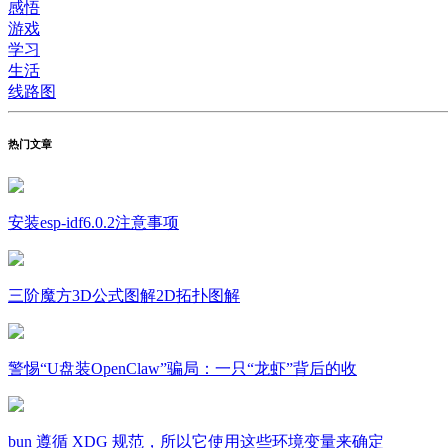
感悟
游戏
学习
生活
线路图
热门文章
安装esp-idf6.0.2注意事项
三阶魔方3D公式图解2D拓扑图解
警惕“U盘装OpenClaw”骗局：一只“龙虾”背后的收
bun 遵循 XDG 规范，所以它使用这些环境变量来确定