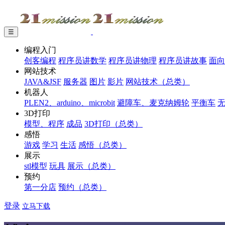
☰
编程入门
创客编程
程序员讲数学
程序员讲物理
程序员讲故事
面向
网站技术
JAVA&JSF
服务器
图片
影片
网站技术（总类）
机器人
PLEN2、arduino、microbit
避障车、麦克纳姆轮
平衡车
3D打印
模型、程序
成品
3D打印（总类）
感悟
游戏
学习
生活
感悟（总类）
展示
stl模型
玩具
展示（总类）
预约
第一分店
预约（总类）
登录
立马下载