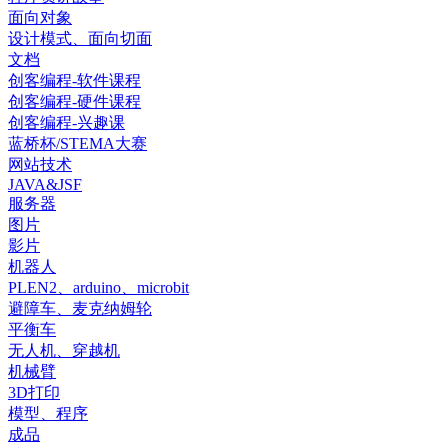
面向对象
设计模式、面向切面
文档
创客编程-软件课程
创客编程-硬件课程
创客编程-兴趣课
蓝桥杯/STEMA大赛
网站技术
JAVA&JSF
服务器
图片
影片
机器人
PLEN2、arduino、microbit
避障车、麦克纳姆轮
平衡车
无人机、穿越机
机械臂
3D打印
模型、程序
成品