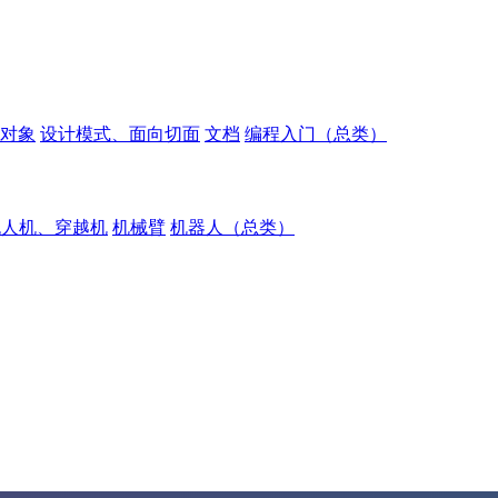
对象
设计模式、面向切面
文档
编程入门（总类）
无人机、穿越机
机械臂
机器人（总类）