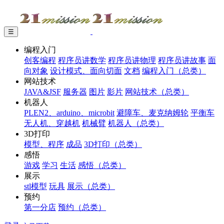
☰
编程入门
创客编程
程序员讲数学
程序员讲物理
程序员讲故事
面
向对象
设计模式、面向切面
文档
编程入门（总类）
网站技术
JAVA&JSF
服务器
图片
影片
网站技术（总类）
机器人
PLEN2、arduino、microbit
避障车、麦克纳姆轮
平衡车
无人机、穿越机
机械臂
机器人（总类）
3D打印
模型、程序
成品
3D打印（总类）
感悟
游戏
学习
生活
感悟（总类）
展示
stl模型
玩具
展示（总类）
预约
第一分店
预约（总类）