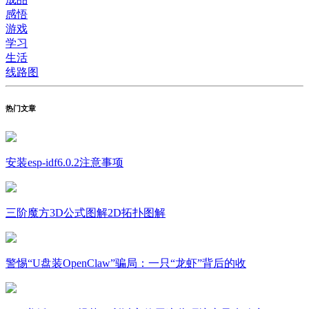
感悟
游戏
学习
生活
线路图
热门文章
安装esp-idf6.0.2注意事项
三阶魔方3D公式图解2D拓扑图解
警惕“U盘装OpenClaw”骗局：一只“龙虾”背后的收