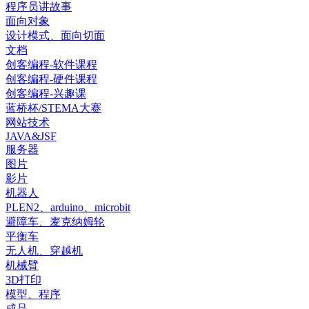
程序员讲故事
面向对象
设计模式、面向切面
文档
创客编程-软件课程
创客编程-硬件课程
创客编程-兴趣课
蓝桥杯/STEMA大赛
网站技术
JAVA&JSF
服务器
图片
影片
机器人
PLEN2、arduino、microbit
避障车、麦克纳姆轮
平衡车
无人机、穿越机
机械臂
3D打印
模型、程序
成品