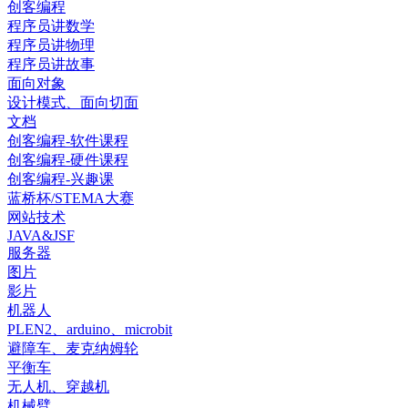
创客编程
程序员讲数学
程序员讲物理
程序员讲故事
面向对象
设计模式、面向切面
文档
创客编程-软件课程
创客编程-硬件课程
创客编程-兴趣课
蓝桥杯/STEMA大赛
网站技术
JAVA&JSF
服务器
图片
影片
机器人
PLEN2、arduino、microbit
避障车、麦克纳姆轮
平衡车
无人机、穿越机
机械臂