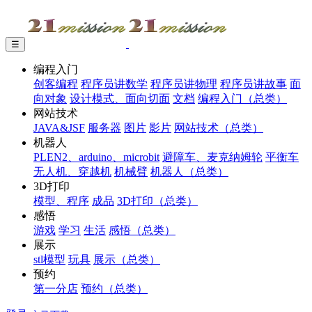
☰
编程入门
创客编程
程序员讲数学
程序员讲物理
程序员讲故事
面
向对象
设计模式、面向切面
文档
编程入门（总类）
网站技术
JAVA&JSF
服务器
图片
影片
网站技术（总类）
机器人
PLEN2、arduino、microbit
避障车、麦克纳姆轮
平衡车
无人机、穿越机
机械臂
机器人（总类）
3D打印
模型、程序
成品
3D打印（总类）
感悟
游戏
学习
生活
感悟（总类）
展示
stl模型
玩具
展示（总类）
预约
第一分店
预约（总类）