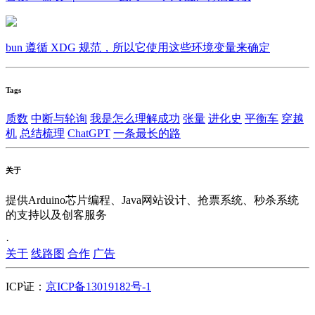
bun 遵循 XDG 规范，所以它使用这些环境变量来确定
Tags
质数
中断与轮询
我是怎么理解成功
张量
进化史
平衡车
穿越
机
总结梳理
ChatGPT
一条最长的路
关于
提供Arduino芯片编程、Java网站设计、抢票系统、秒杀系统
的支持以及创客服务
·
关于
线路图
合作
广告
ICP证：
京ICP备13019182号-1