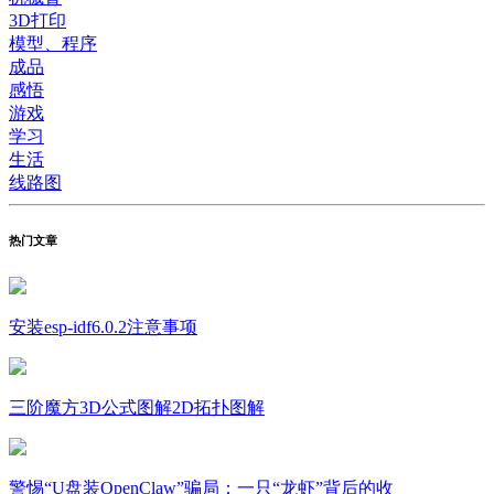
3D打印
模型、程序
成品
感悟
游戏
学习
生活
线路图
热门文章
安装esp-idf6.0.2注意事项
三阶魔方3D公式图解2D拓扑图解
警惕“U盘装OpenClaw”骗局：一只“龙虾”背后的收