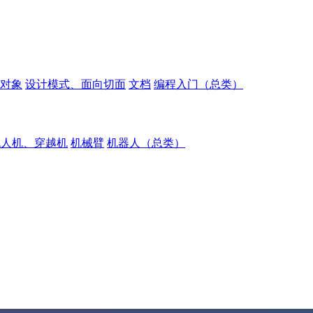
对象
设计模式、面向切面
文档
编程入门（总类）
无人机、穿越机
机械臂
机器人（总类）