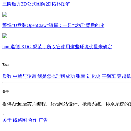
三阶魔方3D公式图解2D拓扑图解
警惕“U盘装OpenClaw”骗局：一只“龙虾”背后的收
bun 遵循 XDG 规范，所以它使用这些环境变量来确定
Tags
质数
中断与轮询
我是怎么理解成功
张量
进化史
平衡车
穿越机
关于
提供Arduino芯片编程、Java网站设计、抢票系统、秒杀系统
·
关于
线路图
合作
广告