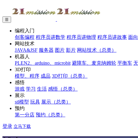
☰
编程入门
创客编程
程序员讲数学
程序员讲物理
程序员讲故事
面向
网站技术
JAVA&JSF
服务器
图片
影片
网站技术（总类）
机器人
PLEN2、arduino、microbit
避障车、麦克纳姆轮
平衡车
3D打印
模型、程序
成品
3D打印（总类）
感悟
游戏
学习
生活
感悟（总类）
展示
stl模型
玩具
展示（总类）
预约
第一分店
预约（总类）
登录
立马下载