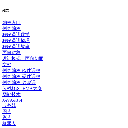
分类
编程入门
创客编程
程序员讲数学
程序员讲物理
程序员讲故事
面向对象
设计模式、面向切面
文档
创客编程-软件课程
创客编程-硬件课程
创客编程-兴趣课
蓝桥杯/STEMA大赛
网站技术
JAVA&JSF
服务器
图片
影片
机器人