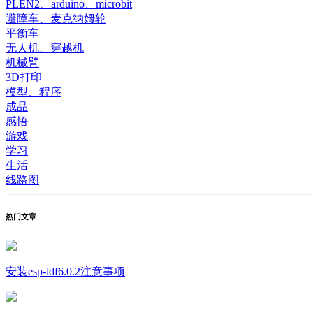
PLEN2、arduino、microbit
避障车、麦克纳姆轮
平衡车
无人机、穿越机
机械臂
3D打印
模型、程序
成品
感悟
游戏
学习
生活
线路图
热门文章
安装esp-idf6.0.2注意事项