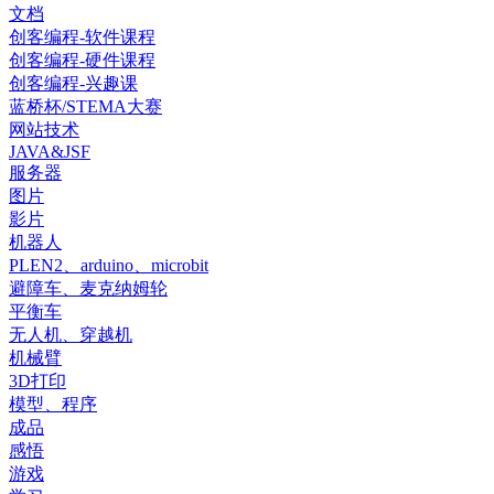
文档
创客编程-软件课程
创客编程-硬件课程
创客编程-兴趣课
蓝桥杯/STEMA大赛
网站技术
JAVA&JSF
服务器
图片
影片
机器人
PLEN2、arduino、microbit
避障车、麦克纳姆轮
平衡车
无人机、穿越机
机械臂
3D打印
模型、程序
成品
感悟
游戏