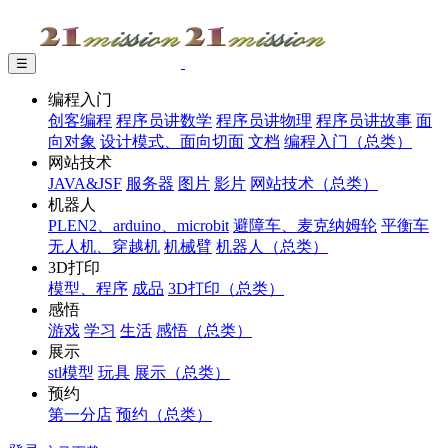
☰
编程入门
创客编程
程序员讲数学
程序员讲物理
程序员讲故事
面
向对象
设计模式、面向切面
文档
编程入门（总类）
网站技术
JAVA&JSF
服务器
图片
影片
网站技术（总类）
机器人
PLEN2、arduino、microbit
避障车、麦克纳姆轮
平衡车
无人机、穿越机
机械臂
机器人（总类）
3D打印
模型、程序
成品
3D打印（总类）
感悟
游戏
学习
生活
感悟（总类）
展示
stl模型
玩具
展示（总类）
预约
第一分店
预约（总类）