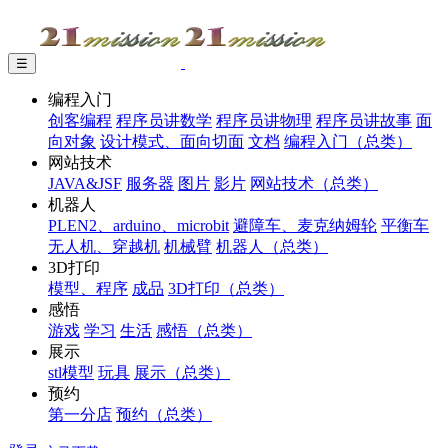
☰
编程入门
创客编程
程序员讲数学
程序员讲物理
程序员讲故事
面
向对象
设计模式、面向切面
文档
编程入门（总类）
网站技术
JAVA&JSF
服务器
图片
影片
网站技术（总类）
机器人
PLEN2、arduino、microbit
避障车、麦克纳姆轮
平衡车
无人机、穿越机
机械臂
机器人（总类）
3D打印
模型、程序
成品
3D打印（总类）
感悟
游戏
学习
生活
感悟（总类）
展示
stl模型
玩具
展示（总类）
预约
第一分店
预约（总类）