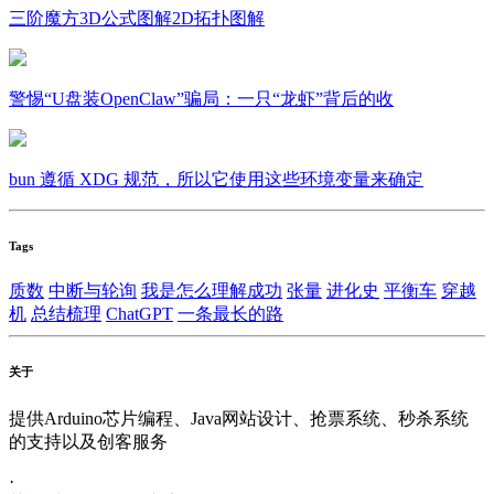
三阶魔方3D公式图解2D拓扑图解
警惕“U盘装OpenClaw”骗局：一只“龙虾”背后的收
bun 遵循 XDG 规范，所以它使用这些环境变量来确定
Tags
质数
中断与轮询
我是怎么理解成功
张量
进化史
平衡车
穿越
机
总结梳理
ChatGPT
一条最长的路
关于
提供Arduino芯片编程、Java网站设计、抢票系统、秒杀系统
的支持以及创客服务
·