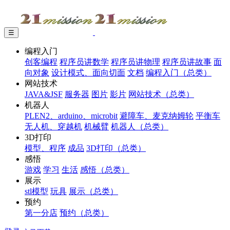
☰
编程入门
创客编程
程序员讲数学
程序员讲物理
程序员讲故事
面
向对象
设计模式、面向切面
文档
编程入门（总类）
网站技术
JAVA&JSF
服务器
图片
影片
网站技术（总类）
机器人
PLEN2、arduino、microbit
避障车、麦克纳姆轮
平衡车
无人机、穿越机
机械臂
机器人（总类）
3D打印
模型、程序
成品
3D打印（总类）
感悟
游戏
学习
生活
感悟（总类）
展示
stl模型
玩具
展示（总类）
预约
第一分店
预约（总类）