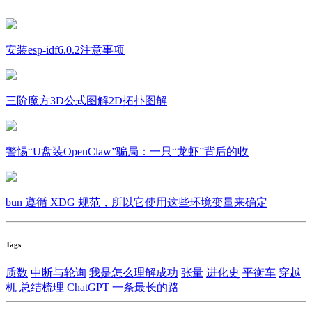
安装esp-idf6.0.2注意事项
三阶魔方3D公式图解2D拓扑图解
警惕“U盘装OpenClaw”骗局：一只“龙虾”背后的收
bun 遵循 XDG 规范，所以它使用这些环境变量来确定
Tags
质数
中断与轮询
我是怎么理解成功
张量
进化史
平衡车
穿越
机
总结梳理
ChatGPT
一条最长的路