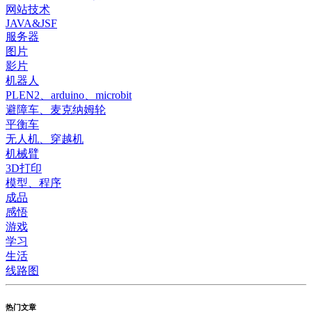
网站技术
JAVA&JSF
服务器
图片
影片
机器人
PLEN2、arduino、microbit
避障车、麦克纳姆轮
平衡车
无人机、穿越机
机械臂
3D打印
模型、程序
成品
感悟
游戏
学习
生活
线路图
热门文章