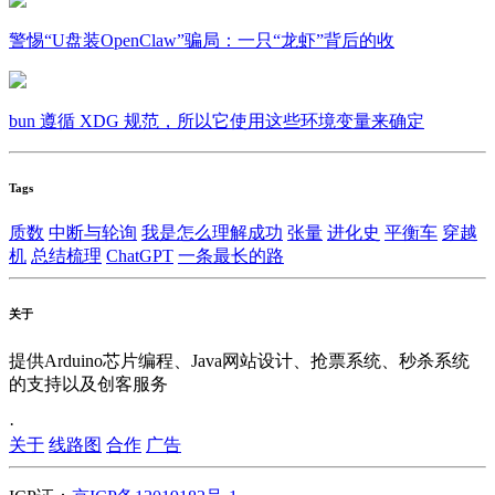
警惕“U盘装OpenClaw”骗局：一只“龙虾”背后的收
bun 遵循 XDG 规范，所以它使用这些环境变量来确定
Tags
质数
中断与轮询
我是怎么理解成功
张量
进化史
平衡车
穿越
机
总结梳理
ChatGPT
一条最长的路
关于
提供Arduino芯片编程、Java网站设计、抢票系统、秒杀系统
的支持以及创客服务
·
关于
线路图
合作
广告