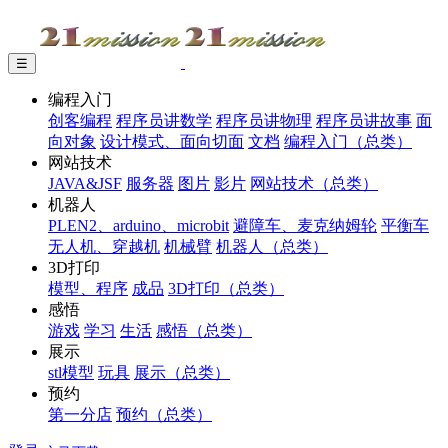
☰
编程入门
创客编程
程序员讲数学
程序员讲物理
程序员讲故事
面
向对象
设计模式、面向切面
文档
编程入门（总类）
网站技术
JAVA&JSF
服务器
图片
影片
网站技术（总类）
机器人
PLEN2、arduino、microbit
避障车、麦克纳姆轮
平衡车
无人机、穿越机
机械臂
机器人（总类）
3D打印
模型、程序
成品
3D打印（总类）
感悟
游戏
学习
生活
感悟（总类）
展示
stl模型
玩具
展示（总类）
预约
第一分店
预约（总类）