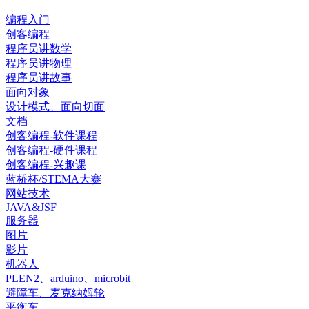
编程入门
创客编程
程序员讲数学
程序员讲物理
程序员讲故事
面向对象
设计模式、面向切面
文档
创客编程-软件课程
创客编程-硬件课程
创客编程-兴趣课
蓝桥杯/STEMA大赛
网站技术
JAVA&JSF
服务器
图片
影片
机器人
PLEN2、arduino、microbit
避障车、麦克纳姆轮
平衡车