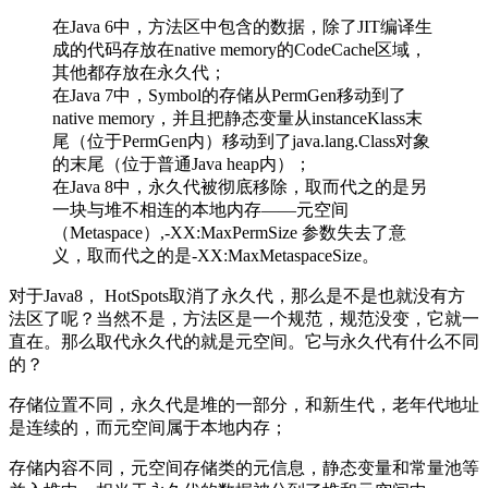
在Java 6中，方法区中包含的数据，除了JIT编译生
成的代码存放在native memory的CodeCache区域，
其他都存放在永久代；
在Java 7中，Symbol的存储从PermGen移动到了
native memory，并且把静态变量从instanceKlass末
尾（位于PermGen内）移动到了java.lang.Class对象
的末尾（位于普通Java heap内）；
在Java 8中，永久代被彻底移除，取而代之的是另
一块与堆不相连的本地内存——元空间
（Metaspace）,‑XX:MaxPermSize 参数失去了意
义，取而代之的是-XX:MaxMetaspaceSize。
对于Java8， HotSpots取消了永久代，那么是不是也就没有方
法区了呢？当然不是，方法区是一个规范，规范没变，它就一
直在。那么取代永久代的就是元空间。它与永久代有什么不同
的？
存储位置不同，永久代是堆的一部分，和新生代，老年代地址
是连续的，而元空间属于本地内存；
存储内容不同，元空间存储类的元信息，静态变量和常量池等