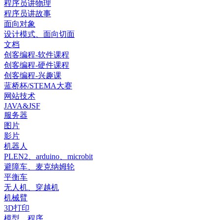
程序员讲物理
程序员讲故事
面向对象
设计模式、面向切面
文档
创客编程-软件课程
创客编程-硬件课程
创客编程-兴趣课
蓝桥杯/STEMA大赛
网站技术
JAVA&JSF
服务器
图片
影片
机器人
PLEN2、arduino、microbit
避障车、麦克纳姆轮
平衡车
无人机、穿越机
机械臂
3D打印
模型、程序