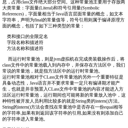
息，占用class文件绝大部分空间。这种常量池主要用于存放两
大类常量：字面量(Literal)和符号引用量(Symbolic
References)，字面量相当于Java语言层面常量的概念，如文本
字符串，声明为final的常量值等，符号引用则属于编译原理方
面的概念，包括了如下三种类型的常量：
类和接口的全限定名
字段名称和描述符
方法名称和描述符
而运行时常量池，则是jvm虚拟机在完成类装载操作后，将
class文件中的常量池载入到内存中，并保存在方法区中，我们
常说的常量池，就是指方法区中的运行时常量池。
运行时常量池相对于CLass文件常量池的另外一个重要特征是
具备动态性，Java语言并不要求常量一定只有编译期才能产
生，也就是并非预置入CLass文件中常量池的内容才能进入方
法区运行时常量池，运行期间也可能将新的常量放入池中，这
种特性被开发人员利用比较多的就是String类的intern()方法。
String的intern()方法会查找在常量池中是否存在一份equal相等
的字符串,如果有则返回该字符串的引用,如果没有则添加自己
的字符串进入常量池。