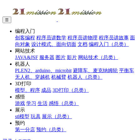
☰
编程入门
创客编程
程序员讲数学
程序员讲物理
程序员讲故事
面
向对象
设计模式、面向切面
文档
编程入门（总类）
网站技术
JAVA&JSF
服务器
图片
影片
网站技术（总类）
机器人
PLEN2、arduino、microbit
避障车、麦克纳姆轮
平衡车
无人机、穿越机
机械臂
机器人（总类）
3D打印
模型、程序
成品
3D打印（总类）
感悟
游戏
学习
生活
感悟（总类）
展示
stl模型
玩具
展示（总类）
预约
第一分店
预约（总类）