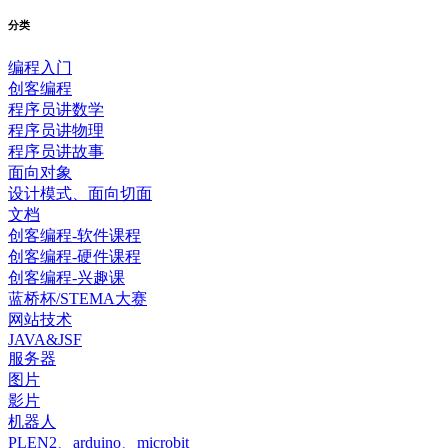
分类
编程入门
创客编程
程序员讲数学
程序员讲物理
程序员讲故事
面向对象
设计模式、面向切面
文档
创客编程-软件课程
创客编程-硬件课程
创客编程-兴趣课
蓝桥杯/STEMA大赛
网站技术
JAVA&JSF
服务器
图片
影片
机器人
PLEN2、arduino、microbit