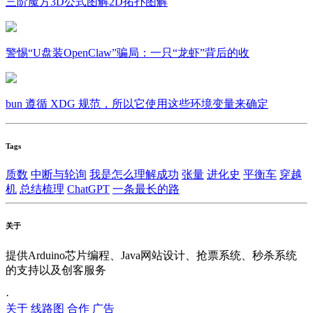
三阶魔方3D公式图解2D拓扑图解
警惕“U盘装OpenClaw”骗局：一只“龙虾”背后的收
bun 遵循 XDG 规范，所以它使用这些环境变量来确定
Tags
质数
中断与轮询
我是怎么理解成功
张量
进化史
平衡车
穿越
机
总结梳理
ChatGPT
一条最长的路
关于
提供Arduino芯片编程、Java网站设计、抢票系统、秒杀系统
的支持以及创客服务
·
关于
线路图
合作
广告