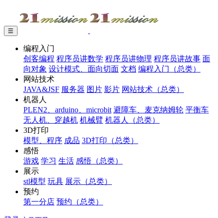
☰
编程入门
创客编程
程序员讲数学
程序员讲物理
程序员讲故事
面
向对象
设计模式、面向切面
文档
编程入门（总类）
网站技术
JAVA&JSF
服务器
图片
影片
网站技术（总类）
机器人
PLEN2、arduino、microbit
避障车、麦克纳姆轮
平衡车
无人机、穿越机
机械臂
机器人（总类）
3D打印
模型、程序
成品
3D打印（总类）
感悟
游戏
学习
生活
感悟（总类）
展示
stl模型
玩具
展示（总类）
预约
第一分店
预约（总类）