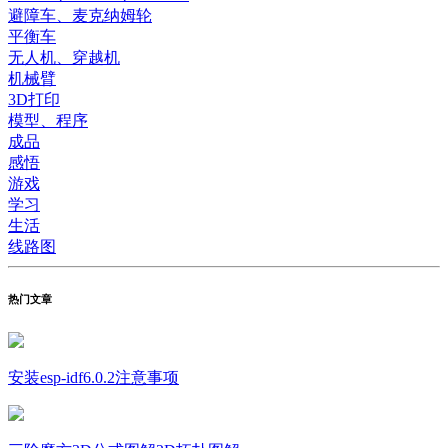
避障车、麦克纳姆轮
平衡车
无人机、穿越机
机械臂
3D打印
模型、程序
成品
感悟
游戏
学习
生活
线路图
热门文章
安装esp-idf6.0.2注意事项