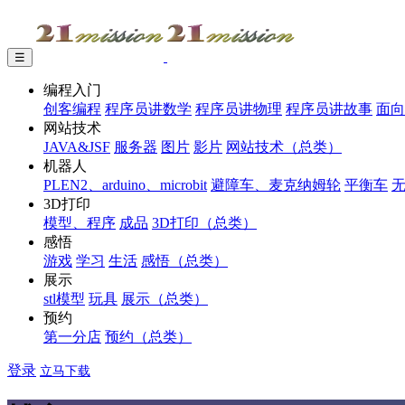
☰
编程入门
创客编程
程序员讲数学
程序员讲物理
程序员讲故事
面向
网站技术
JAVA&JSF
服务器
图片
影片
网站技术（总类）
机器人
PLEN2、arduino、microbit
避障车、麦克纳姆轮
平衡车
3D打印
模型、程序
成品
3D打印（总类）
感悟
游戏
学习
生活
感悟（总类）
展示
stl模型
玩具
展示（总类）
预约
第一分店
预约（总类）
登录
立马下载