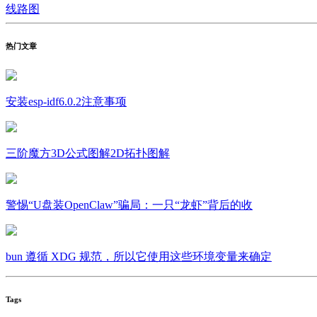
线路图
热门文章
安装esp-idf6.0.2注意事项
三阶魔方3D公式图解2D拓扑图解
警惕“U盘装OpenClaw”骗局：一只“龙虾”背后的收
bun 遵循 XDG 规范，所以它使用这些环境变量来确定
Tags