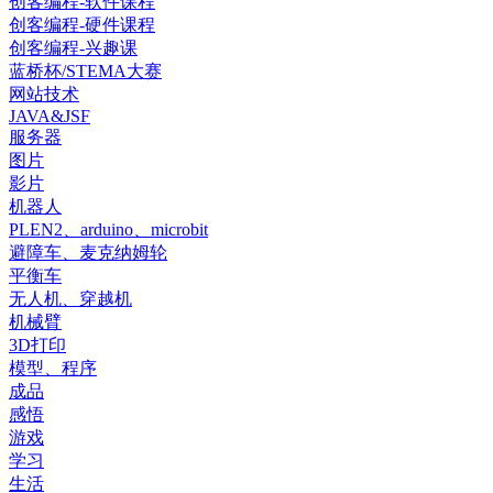
创客编程-软件课程
创客编程-硬件课程
创客编程-兴趣课
蓝桥杯/STEMA大赛
网站技术
JAVA&JSF
服务器
图片
影片
机器人
PLEN2、arduino、microbit
避障车、麦克纳姆轮
平衡车
无人机、穿越机
机械臂
3D打印
模型、程序
成品
感悟
游戏
学习
生活