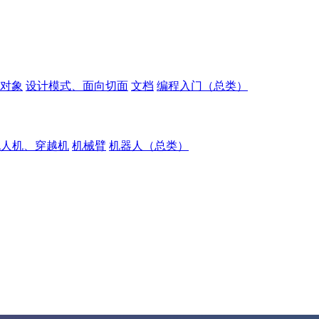
对象
设计模式、面向切面
文档
编程入门（总类）
无人机、穿越机
机械臂
机器人（总类）