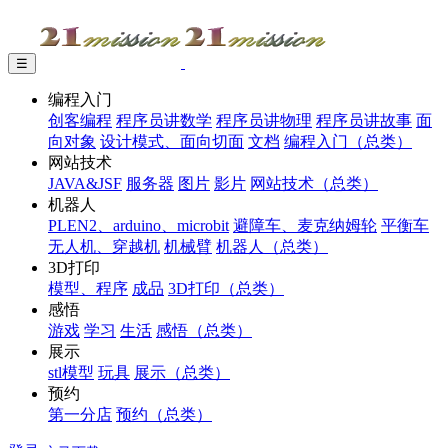
☰
编程入门
创客编程
程序员讲数学
程序员讲物理
程序员讲故事
面
向对象
设计模式、面向切面
文档
编程入门（总类）
网站技术
JAVA&JSF
服务器
图片
影片
网站技术（总类）
机器人
PLEN2、arduino、microbit
避障车、麦克纳姆轮
平衡车
无人机、穿越机
机械臂
机器人（总类）
3D打印
模型、程序
成品
3D打印（总类）
感悟
游戏
学习
生活
感悟（总类）
展示
stl模型
玩具
展示（总类）
预约
第一分店
预约（总类）