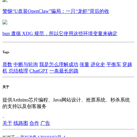
警惕“U盘装OpenClaw”骗局：一只“龙虾”背后的收
bun 遵循 XDG 规范，所以它使用这些环境变量来确定
Tags
质数
中断与轮询
我是怎么理解成功
张量
进化史
平衡车
穿越
机
总结梳理
ChatGPT
一条最长的路
关于
提供Arduino芯片编程、Java网站设计、抢票系统、秒杀系统
的支持以及创客服务
·
关于
线路图
合作
广告