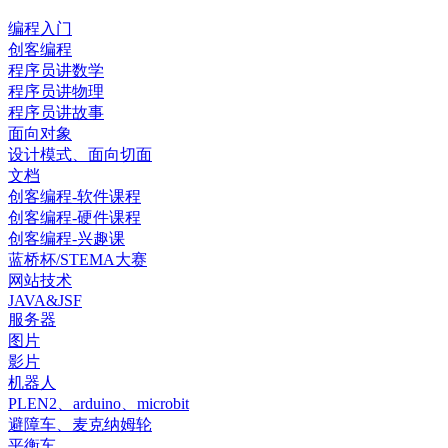
编程入门
创客编程
程序员讲数学
程序员讲物理
程序员讲故事
面向对象
设计模式、面向切面
文档
创客编程-软件课程
创客编程-硬件课程
创客编程-兴趣课
蓝桥杯/STEMA大赛
网站技术
JAVA&JSF
服务器
图片
影片
机器人
PLEN2、arduino、microbit
避障车、麦克纳姆轮
平衡车