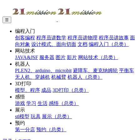
☰
编程入门
创客编程
程序员讲数学
程序员讲物理
程序员讲故事
面
向对象
设计模式、面向切面
文档
编程入门（总类）
网站技术
JAVA&JSF
服务器
图片
影片
网站技术（总类）
机器人
PLEN2、arduino、microbit
避障车、麦克纳姆轮
平衡车
无人机、穿越机
机械臂
机器人（总类）
3D打印
模型、程序
成品
3D打印（总类）
感悟
游戏
学习
生活
感悟（总类）
展示
stl模型
玩具
展示（总类）
预约
第一分店
预约（总类）