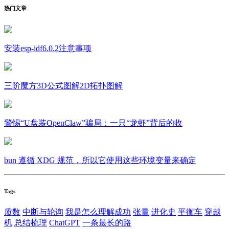
热门文章
安装esp-idf6.0.2注意事项
三阶魔方3D公式图解2D拓扑图解
警惕“U盘装OpenClaw”骗局：一只“龙虾”背后的收
bun 遵循 XDG 规范，所以它使用这些环境变量来确定
Tags
质数
中断与轮询
我是怎么理解成功
张量
进化史
平衡车
穿越
机
总结梳理
ChatGPT
一条最长的路