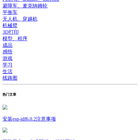
避障车、麦克纳姆轮
平衡车
无人机、穿越机
机械臂
3D打印
模型、程序
成品
感悟
游戏
学习
生活
线路图
热门文章
安装esp-idf6.0.2注意事项