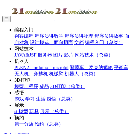
☰
编程入门
创客编程
程序员讲数学
程序员讲物理
程序员讲故事
面
向对象
设计模式、面向切面
文档
编程入门（总类）
网站技术
JAVA&JSF
服务器
图片
影片
网站技术（总类）
机器人
PLEN2、arduino、microbit
避障车、麦克纳姆轮
平衡车
无人机、穿越机
机械臂
机器人（总类）
3D打印
模型、程序
成品
3D打印（总类）
感悟
游戏
学习
生活
感悟（总类）
展示
stl模型
玩具
展示（总类）
预约
第一分店
预约（总类）