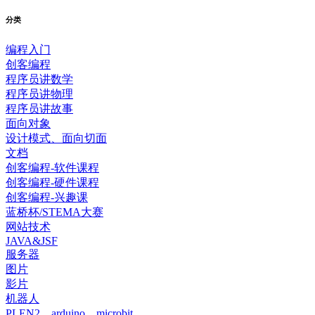
分类
编程入门
创客编程
程序员讲数学
程序员讲物理
程序员讲故事
面向对象
设计模式、面向切面
文档
创客编程-软件课程
创客编程-硬件课程
创客编程-兴趣课
蓝桥杯/STEMA大赛
网站技术
JAVA&JSF
服务器
图片
影片
机器人
PLEN2、arduino、microbit