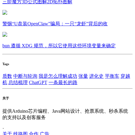
三阶魔方3D公式图解2D拓扑图解
警惕“U盘装OpenClaw”骗局：一只“龙虾”背后的收
bun 遵循 XDG 规范，所以它使用这些环境变量来确定
Tags
质数
中断与轮询
我是怎么理解成功
张量
进化史
平衡车
穿越
机
总结梳理
ChatGPT
一条最长的路
关于
提供Arduino芯片编程、Java网站设计、抢票系统、秒杀系统
的支持以及创客服务
·
关于
线路图
合作
广告