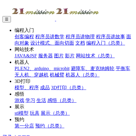
☰
编程入门
创客编程
程序员讲数学
程序员讲物理
程序员讲故事
面
向对象
设计模式、面向切面
文档
编程入门（总类）
网站技术
JAVA&JSF
服务器
图片
影片
网站技术（总类）
机器人
PLEN2、arduino、microbit
避障车、麦克纳姆轮
平衡车
无人机、穿越机
机械臂
机器人（总类）
3D打印
模型、程序
成品
3D打印（总类）
感悟
游戏
学习
生活
感悟（总类）
展示
stl模型
玩具
展示（总类）
预约
第一分店
预约（总类）