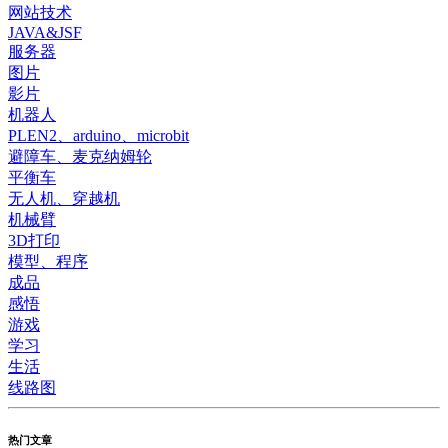
网站技术
JAVA&JSF
服务器
图片
影片
机器人
PLEN2、arduino、microbit
避障车、麦克纳姆轮
平衡车
无人机、穿越机
机械臂
3D打印
模型、程序
成品
感悟
游戏
学习
生活
线路图
热门文章