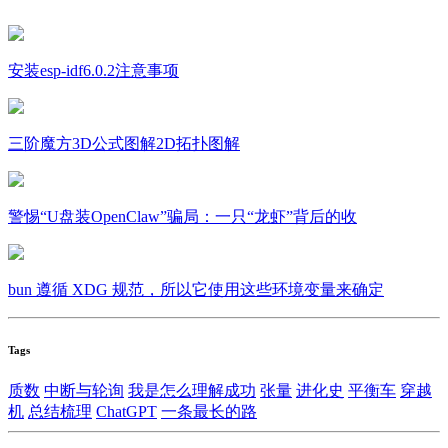
安装esp-idf6.0.2注意事项
三阶魔方3D公式图解2D拓扑图解
警惕“U盘装OpenClaw”骗局：一只“龙虾”背后的收
bun 遵循 XDG 规范，所以它使用这些环境变量来确定
Tags
质数
中断与轮询
我是怎么理解成功
张量
进化史
平衡车
穿越
机
总结梳理
ChatGPT
一条最长的路