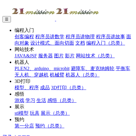
☰
编程入门
创客编程
程序员讲数学
程序员讲物理
程序员讲故事
面
向对象
设计模式、面向切面
文档
编程入门（总类）
网站技术
JAVA&JSF
服务器
图片
影片
网站技术（总类）
机器人
PLEN2、arduino、microbit
避障车、麦克纳姆轮
平衡车
无人机、穿越机
机械臂
机器人（总类）
3D打印
模型、程序
成品
3D打印（总类）
感悟
游戏
学习
生活
感悟（总类）
展示
stl模型
玩具
展示（总类）
预约
第一分店
预约（总类）