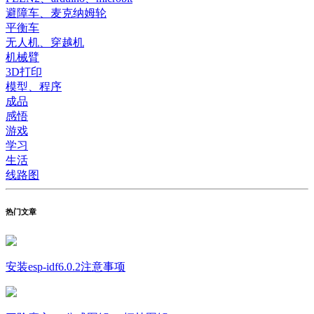
避障车、麦克纳姆轮
平衡车
无人机、穿越机
机械臂
3D打印
模型、程序
成品
感悟
游戏
学习
生活
线路图
热门文章
安装esp-idf6.0.2注意事项