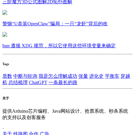
三阶魔方3D公式图解2D拓扑图解
警惕“U盘装OpenClaw”骗局：一只“龙虾”背后的收
bun 遵循 XDG 规范，所以它使用这些环境变量来确定
Tags
质数
中断与轮询
我是怎么理解成功
张量
进化史
平衡车
穿越
机
总结梳理
ChatGPT
一条最长的路
关于
提供Arduino芯片编程、Java网站设计、抢票系统、秒杀系统
的支持以及创客服务
·
关于
线路图
合作
广告