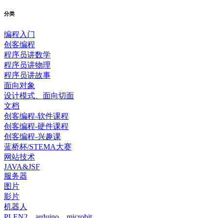
分类
编程入门
创客编程
程序员讲数学
程序员讲物理
程序员讲故事
面向对象
设计模式、面向切面
文档
创客编程-软件课程
创客编程-硬件课程
创客编程-兴趣课
蓝桥杯/STEMA大赛
网站技术
JAVA&JSF
服务器
图片
影片
机器人
PLEN2、arduino、microbit