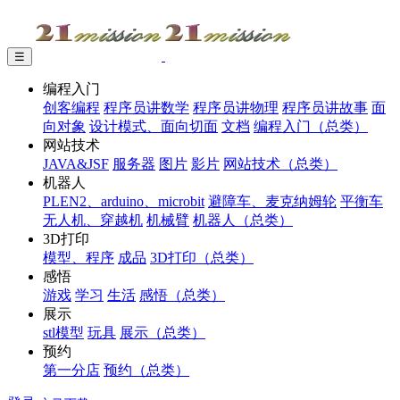
☰
编程入门
创客编程
程序员讲数学
程序员讲物理
程序员讲故事
面
向对象
设计模式、面向切面
文档
编程入门（总类）
网站技术
JAVA&JSF
服务器
图片
影片
网站技术（总类）
机器人
PLEN2、arduino、microbit
避障车、麦克纳姆轮
平衡车
无人机、穿越机
机械臂
机器人（总类）
3D打印
模型、程序
成品
3D打印（总类）
感悟
游戏
学习
生活
感悟（总类）
展示
stl模型
玩具
展示（总类）
预约
第一分店
预约（总类）