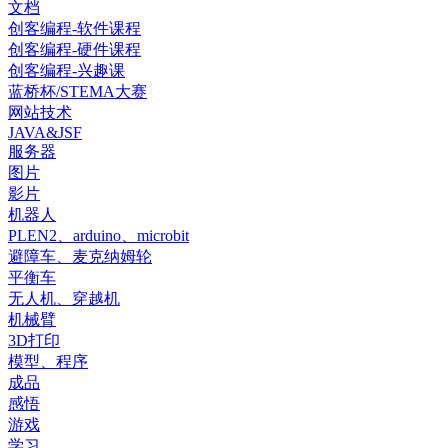
文档
创客编程-软件课程
创客编程-硬件课程
创客编程-兴趣课
蓝桥杯/STEMA大赛
网站技术
JAVA&JSF
服务器
图片
影片
机器人
PLEN2、arduino、microbit
避障车、麦克纳姆轮
平衡车
无人机、穿越机
机械臂
3D打印
模型、程序
成品
感悟
游戏
学习