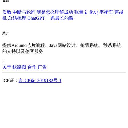
Tags
质数
中断与轮询
我是怎么理解成功
张量
进化史
平衡车
穿越
机
总结梳理
ChatGPT
一条最长的路
关于
提供Arduino芯片编程、Java网站设计、抢票系统、秒杀系统
的支持以及创客服务
·
关于
线路图
合作
广告
ICP证：
京ICP备13019182号-1