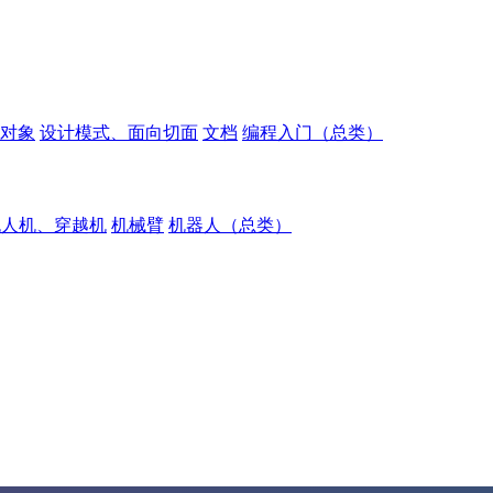
对象
设计模式、面向切面
文档
编程入门（总类）
无人机、穿越机
机械臂
机器人（总类）