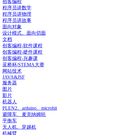
创客编程
程序员讲数学
程序员讲物理
程序员讲故事
面向对象
设计模式、面向切面
文档
创客编程-软件课程
创客编程-硬件课程
创客编程-兴趣课
蓝桥杯/STEMA大赛
网站技术
JAVA&JSF
服务器
图片
影片
机器人
PLEN2、arduino、microbit
避障车、麦克纳姆轮
平衡车
无人机、穿越机
机械臂