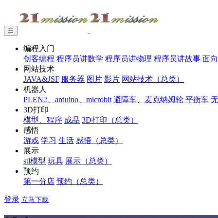
☰
编程入门
创客编程
程序员讲数学
程序员讲物理
程序员讲故事
面向
网站技术
JAVA&JSF
服务器
图片
影片
网站技术（总类）
机器人
PLEN2、arduino、microbit
避障车、麦克纳姆轮
平衡车
3D打印
模型、程序
成品
3D打印（总类）
感悟
游戏
学习
生活
感悟（总类）
展示
stl模型
玩具
展示（总类）
预约
第一分店
预约（总类）
登录
立马下载