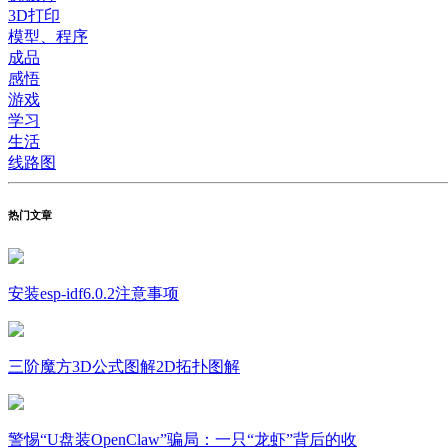
3D打印
模型、程序
成品
感悟
游戏
学习
生活
线路图
热门文章
安装esp-idf6.0.2注意事项
三阶魔方3D公式图解2D拓扑图解
警惕“U盘装OpenClaw”骗局：一只“龙虾”背后的收